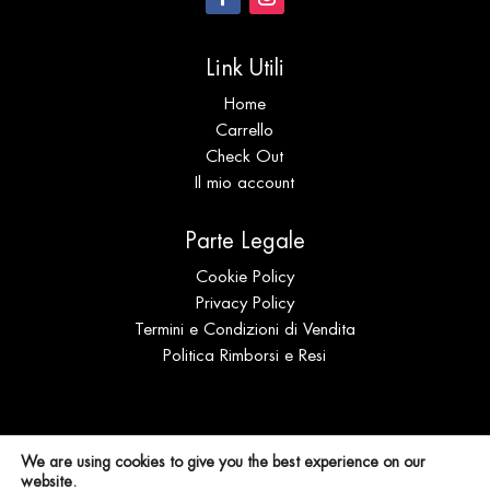
Link Utili
Home
Carrello
Check Out
Il mio account
Parte Legale
Cookie Policy
Privacy Policy
Termini e Condizioni di Vendita
Politica Rimborsi e Resi
© Expo Coral s.r.l.s. Distribuzione | P.IVA
We are using cookies to give you the best experience on our
IT02694940905 | N. REA SS 196989
website.