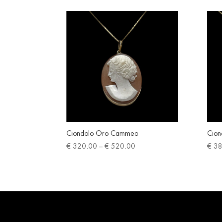
Ciondolo Oro Cammeo
Cion
Price
€
320.00
–
€
520.00
€
38
range:
€ 320.00
through
€ 520.00