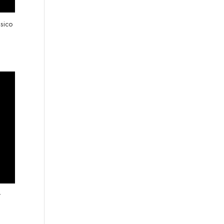
sico
y