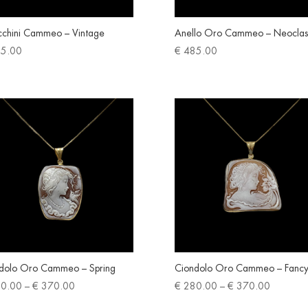
chini Cammeo – Vintage
Anello Oro Cammeo – Neoclas
5.00
€
485.00
dolo Oro Cammeo – Spring
Ciondolo Oro Cammeo – Fanc
Price
Price
0.00
–
€
370.00
€
280.00
–
€
370.00
range:
range: