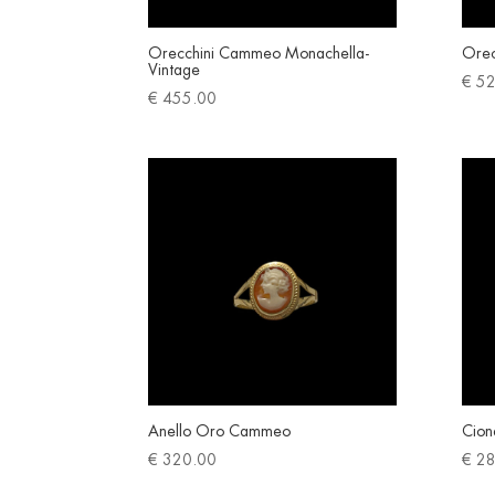
Orecchini Cammeo Monachella-
Orec
Vintage
€
52
€
455.00
Anello Oro Cammeo
Cion
€
320.00
€
28