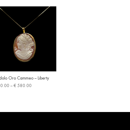
€ 280.00
€ 280.0
through
through
€ 370.00
€ 370.0
dolo Oro Cammeo – Liberty
Price
0.00
–
€
580.00
range:
€ 380.00
through
€ 580.00