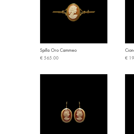
Spilla Oro Cammeo
Cion
€
565.00
€
19