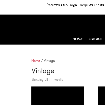
Realizza i tuoi sogni, acquista i nost
HOME
ORIGINI
Home
/ Vintage
Vintage
Sorted
Showing all 11 results
by
latest