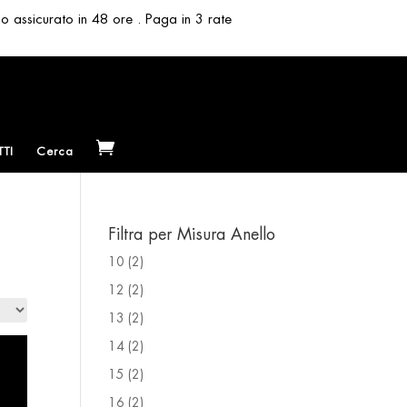
so assicurato in 48 ore . Paga in 3 rate
TI
Cerca
Filtra per Misura Anello
10
(2)
12
(2)
13
(2)
14
(2)
15
(2)
16
(2)