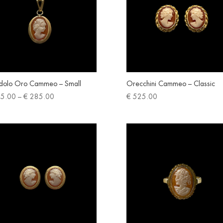
dolo Oro Cammeo – Small
Orecchini Cammeo – Classic
Price
5.00
–
€
285.00
€
525.00
range:
€ 195.00
through
€ 285.00