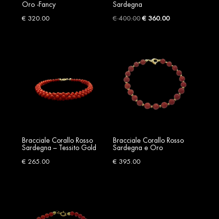
Oro -Fancy
Sardegna
Original
Current
€
320.00
€
400.00
€
360.00
price
price
was:
is:
€ 400.00.
€ 360.00.
Bracciale Corallo Rosso
Bracciale Corallo Rosso
Sardegna – Tessito Gold
Sardegna e Oro
€
265.00
€
395.00