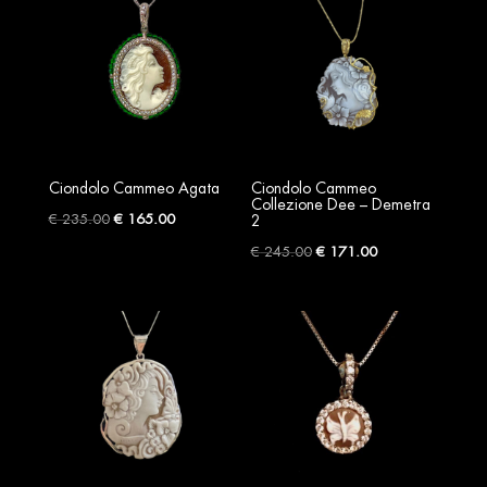
Ciondolo Cammeo Agata
Ciondolo Cammeo
Collezione Dee – Demetra
Original
Current
€
235.00
€
165.00
2
price
price
Original
Current
€
245.00
€
171.00
was:
is:
price
price
€ 235.00.
€ 165.00.
was:
is:
€ 245.00.
€ 171.00.