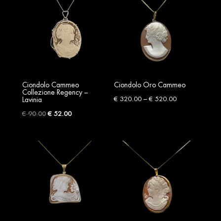
Ciondolo Cammeo
Ciondolo Oro Cammeo
Collezione Regency –
Price
–
€
320.00
€
520.00
Lavinia
range:
Original
Current
€
90.00
€
52.00
€ 320.00
price
price
through
was:
is:
€ 520.00
€ 90.00.
€ 52.00.