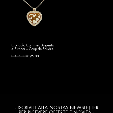
€ 185.00.
€ 130.00.
€ 245.00.
€ 172.00.
Ciondolo Cammeo Argento
e Zirconi – Coup de Foudre
Original
Current
€
135.00
€
95.00
price
price
was:
is:
€ 135.00.
€ 95.00.
- ISCRIVITI ALLA NOSTRA NEWSLETTER
PER RICEVERE OFFERTE E NOVITÀ -