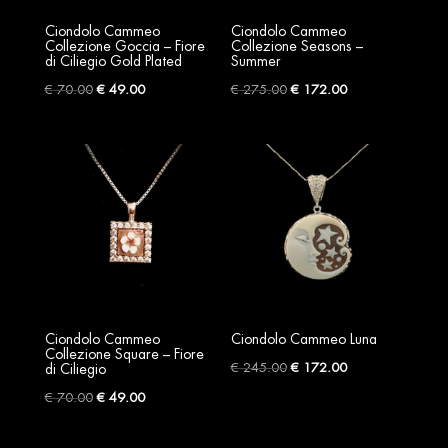
Ciondolo Cammeo
Ciondolo Cammeo
Collezione Goccia – Fiore
Collezione Seasons –
di Ciliegio Gold Plated
Summer
Original
Current
Original
Current
€
70.00
€
49.00
€
275.00
€
172.00
price
price
price
price
was:
is:
was:
is:
€ 70.00.
€ 49.00.
€ 275.00.
€ 172.00.
Ciondolo Cammeo
Ciondolo Cammeo Luna
Collezione Square – Fiore
Original
Current
€
245.00
€
172.00
di Ciliegio
price
price
Original
Current
€
70.00
€
49.00
was:
is:
price
price
€ 245.00.
€ 172.00.
was:
is: