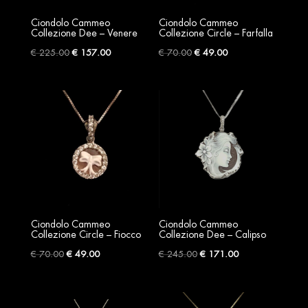
Ciondolo Cammeo
Ciondolo Cammeo
Collezione Dee – Venere
Collezione Circle – Farfalla
Original
Current
Original
Current
€
225.00
€
157.00
€
70.00
€
49.00
price
price
price
price
was:
is:
was:
is:
€ 225.00.
€ 157.00.
€ 70.00.
€ 49.00.
Ciondolo Cammeo
Ciondolo Cammeo
Collezione Circle – Fiocco
Collezione Dee – Calipso
Original
Current
Original
Current
€
70.00
€
49.00
€
245.00
€
171.00
price
price
price
price
was:
is:
was:
is:
€ 70.00.
€ 49.00.
€ 245.00.
€ 171.00.