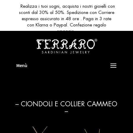
Realizza i tuoi sogni, acquista i nostri gioielli con
sconti dal 30% al 50%. Spedizione con Corriere
espresso assicurato in 48 ore . Paga in 3 rate
con Klarna o Paypal. Confezione regalo
omaggio
– CIONDOLI E COLLIER CAMMEO
–