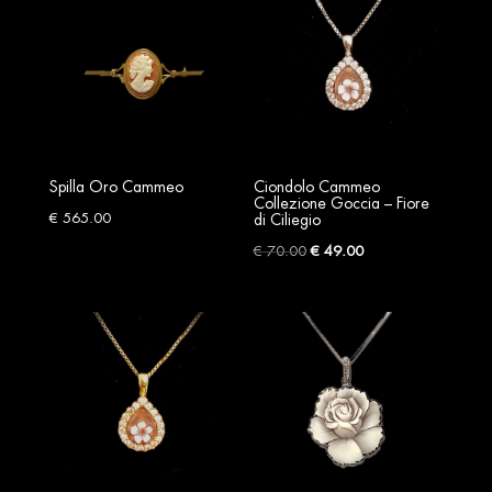
€ 285.00
€ 370.00
Spilla Oro Cammeo
Ciondolo Cammeo
Collezione Goccia – Fiore
€
565.00
di Ciliegio
Original
Current
€
70.00
€
49.00
price
price
was:
is:
€ 70.00.
€ 49.00.