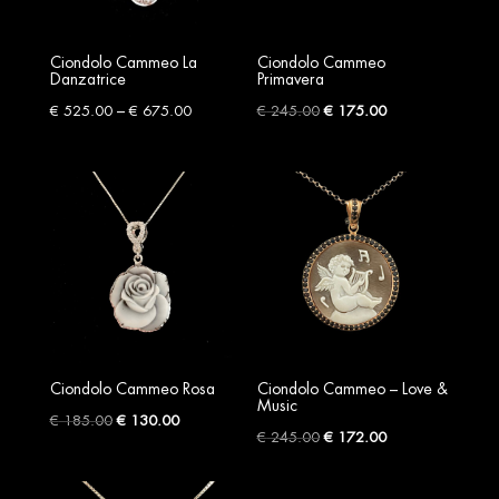
Ciondolo Cammeo La
Ciondolo Cammeo
Danzatrice
Primavera
Price
Original
Current
–
€
525.00
€
675.00
€
245.00
€
175.00
range:
price
price
€ 525.00
was:
is:
through
€ 245.00.
€ 175.00.
€ 675.00
Ciondolo Cammeo Rosa
Ciondolo Cammeo – Love &
Music
Original
Current
€
185.00
€
130.00
Original
Current
€
245.00
€
172.00
price
price
price
price
was:
is:
was:
is: