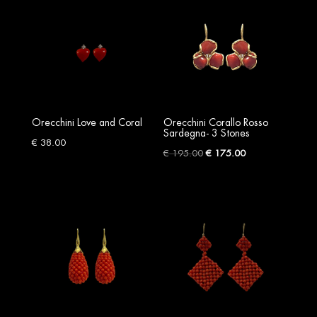
€ 80.00.
€ 56.00.
Orecchini Love and Coral
Orecchini Corallo Rosso
Sardegna- 3 Stones
€
38.00
Original
Current
€
195.00
€
175.00
price
price
was:
is:
€ 195.00.
€ 175.00.