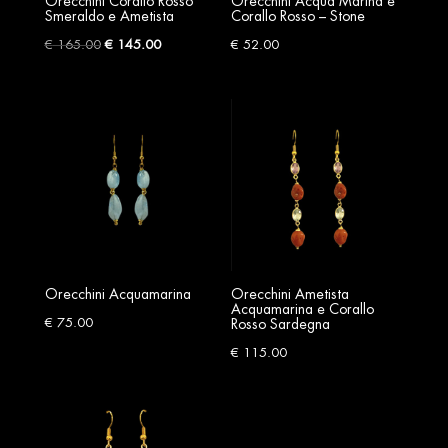
Orecchini Corallo Rosso
Orecchini Acqua Marina e
Smeraldo e Ametista
Corallo Rosso – Stone
Original
Current
€
165.00
€
145.00
€
52.00
price
price
was:
is:
€ 165.00.
€ 145.00.
Orecchini Acquamarina
Orecchini Ametista
Acquamarina e Corallo
€
75.00
Rosso Sardegna
€
115.00