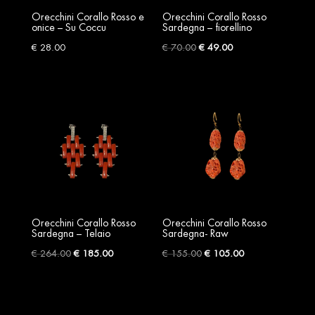
Orecchini Corallo Rosso e
Orecchini Corallo Rosso
onice – Su Coccu
Sardegna – fiorellino
Original
Current
€
28.00
€
70.00
€
49.00
price
price
was:
is:
€ 70.00.
€ 49.00.
Orecchini Corallo Rosso
Orecchini Corallo Rosso
Sardegna – Telaio
Sardegna- Raw
Original
Current
Original
Current
€
264.00
€
185.00
€
155.00
€
105.00
price
price
price
price
was:
is:
was:
is:
€ 264.00.
€ 185.00.
€ 155.00.
€ 105.00.