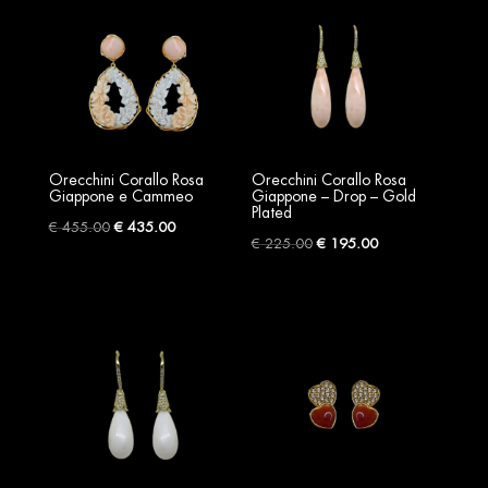
Orecchini Corallo Rosa
Orecchini Corallo Rosa
Giappone e Cammeo
Giappone – Drop – Gold
Plated
Original
Current
€
455.00
€
435.00
Original
Current
€
225.00
€
195.00
price
price
price
price
was:
is:
was:
is:
€ 455.00.
€ 435.00.
€ 225.00.
€ 195.00.