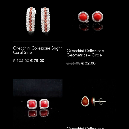
€ 205.00.
€ 185.00.
Orecchini Collezione Bright
Orecchini Collezione
Coral Strip
Geometrics – Circle
Original
Current
€
105.00
€
78.00
Original
Current
€
65.00
€
52.00
price
price
price
price
was:
is:
was:
is:
€ 105.00.
€ 78.00.
€ 65.00.
€ 52.00.
Orecchini Collezione