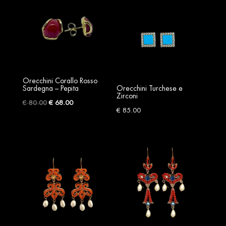
Orecchini Corallo Rosso
Sardegna – Pepita
Orecchini Turchese e
Zirconi
Original
Current
€
80.00
€
68.00
€
85.00
price
price
was:
is:
€ 80.00.
€ 68.00.