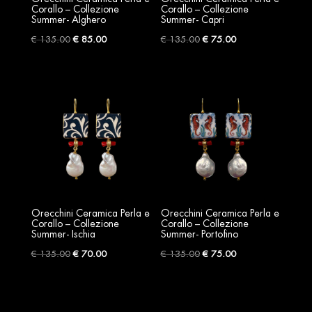
Corallo – Collezione
Corallo – Collezione
Summer- Alghero
Summer- Capri
Original
Current
Original
Current
€
135.00
€
85.00
€
135.00
€
75.00
price
price
price
price
was:
is:
was:
is:
€ 135.00.
€ 85.00.
€ 135.00.
€ 75.00.
Orecchini Ceramica Perla e
Orecchini Ceramica Perla e
Corallo – Collezione
Corallo – Collezione
Summer- Ischia
Summer- Portofino
Original
Current
Original
Current
€
135.00
€
70.00
€
135.00
€
75.00
price
price
price
price
was:
is:
was:
is:
€ 135.00.
€ 70.00.
€ 135.00.
€ 75.00.