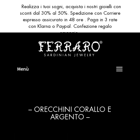
Realizza i tuoi sogni, acquista i nostri gioielli con
sconti dal 30% al 50%. Spedizione con Corriere
espresso assicurato in 48 ore . Paga in 3 rate
con Klarna o Paypal. Confezione regalo
omaggio
– ORECCHINI CORALLO E
ARGENTO –