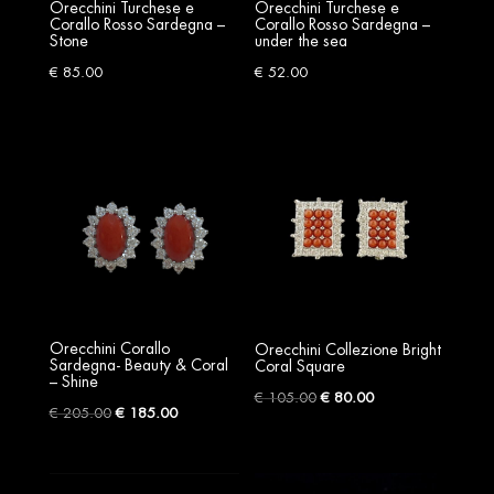
Orecchini Turchese e
Orecchini Turchese e
Corallo Rosso Sardegna –
Corallo Rosso Sardegna –
Stone
under the sea
€
85.00
€
52.00
Orecchini Corallo
Orecchini Collezione Bright
Sardegna- Beauty & Coral
Coral Square
– Shine
Original
Current
€
105.00
€
80.00
Original
Current
€
205.00
€
185.00
price
price
price
price
was:
is:
was:
is:
€ 105.00.
€ 80.00.