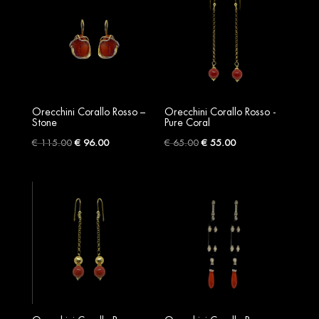
Orecchini Corallo Rosso –
Orecchini Corallo Rosso -
Stone
Pure Coral
Original
Current
Original
Current
€
115.00
€
96.00
€
65.00
€
55.00
price
price
price
price
was:
is:
was:
is:
€ 115.00.
€ 96.00.
€ 65.00.
€ 55.00.