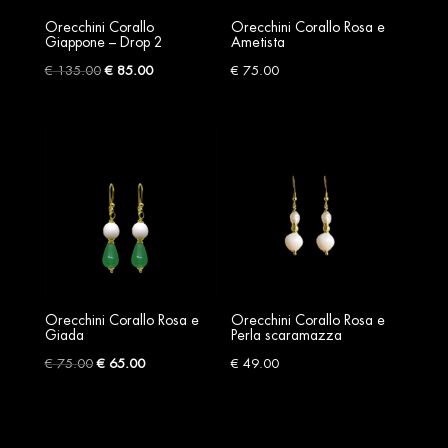
Orecchini Corallo
Orecchini Corallo Rosa e
Giappone – Drop 2
Ametista
Original
Current
€
135.00
€
85.00
€
75.00
price
price
was:
is:
€ 135.00.
€ 85.00.
Orecchini Corallo Rosa e
Orecchini Corallo Rosa e
Giada
Perla scaramazza
Original
Current
€
75.00
€
65.00
€
49.00
price
price
was:
is:
€ 75.00.
€ 65.00.