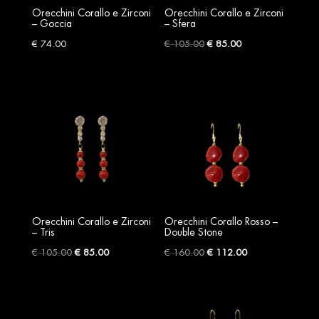
Orecchini Corallo e Zirconi
Orecchini Corallo e Zirconi
– Goccia
– Sfera
Original
Current
€
74.00
€
105.00
€
85.00
price
price
was:
is:
€ 105.00.
€ 85.00.
Orecchini Corallo e Zirconi
Orecchini Corallo Rosso –
– Tris
Double Stone
Original
Current
Original
Current
€
105.00
€
85.00
€
160.00
€
112.00
price
price
price
price
was:
is:
was:
is:
€ 105.00.
€ 85.00.
€ 160.00.
€ 112.00.