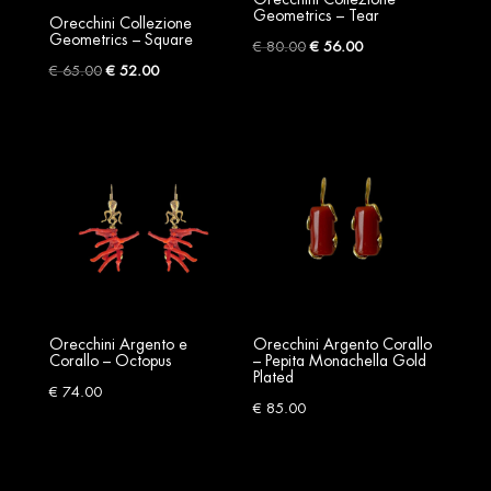
Geometrics – Tear
Orecchini Collezione
Geometrics – Square
Original
Current
€
80.00
€
56.00
Original
Current
€
65.00
€
52.00
price
price
price
price
was:
is:
was:
is:
€ 80.00.
€ 56.00.
€ 65.00.
€ 52.00.
Orecchini Argento e
Orecchini Argento Corallo
Corallo – Octopus
– Pepita Monachella Gold
Plated
€
74.00
€
85.00