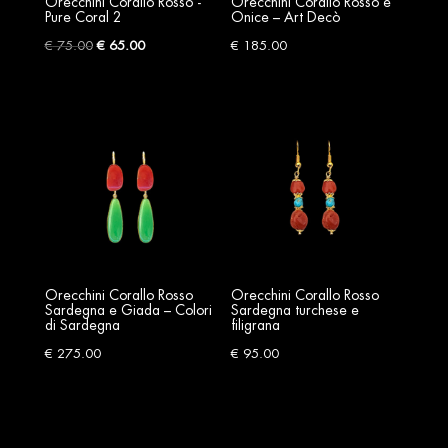
Orecchini Corallo Rosso -
Orecchini Corallo Rosso e
Pure Coral 2
Onice – Art Decò
Original
Current
€
75.00
€
65.00
€
185.00
price
price
was:
is:
€ 75.00.
€ 65.00.
Orecchini Corallo Rosso
Orecchini Corallo Rosso
Sardegna e Giada – Colori
Sardegna turchese e
di Sardegna
filigrana
€
275.00
€
95.00