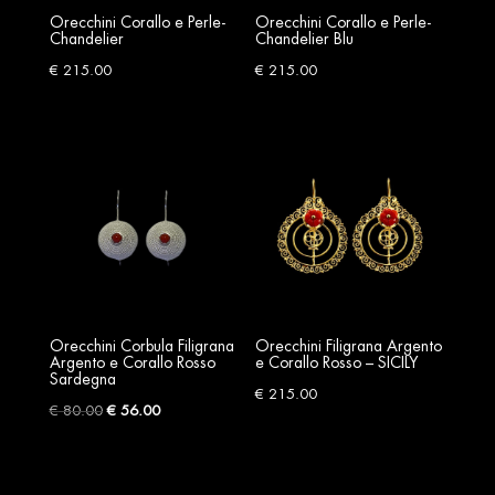
Orecchini Corallo e Perle-
Orecchini Corallo e Perle-
Chandelier
Chandelier Blu
€
215.00
€
215.00
Orecchini Corbula Filigrana
Orecchini Filigrana Argento
Argento e Corallo Rosso
e Corallo Rosso – SICILY
Sardegna
€
215.00
Original
Current
€
80.00
€
56.00
price
price
was:
is: