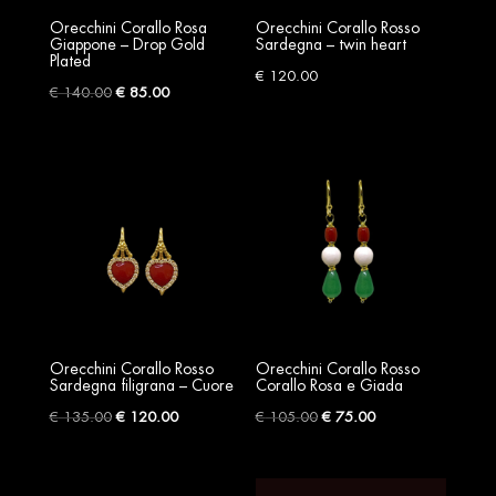
Orecchini Corallo Rosa
Orecchini Corallo Rosso
Giappone – Drop Gold
Sardegna – twin heart
Plated
€
120.00
Original
Current
€
140.00
€
85.00
price
price
was:
is:
€ 140.00.
€ 85.00.
Orecchini Corallo Rosso
Orecchini Corallo Rosso
Sardegna filigrana – Cuore
Corallo Rosa e Giada
Original
Current
Original
Current
€
135.00
€
120.00
€
105.00
€
75.00
price
price
price
price
was:
is:
was:
is: