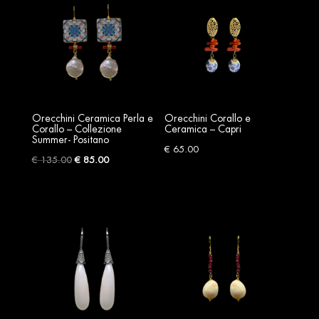
Orecchini Ceramica Perla e
Orecchini Corallo e
Corallo – Collezione
Ceramica – Capri
Summer- Positano
€
65.00
Original
Current
€
135.00
€
85.00
price
price
was:
is:
€ 135.00.
€ 85.00.