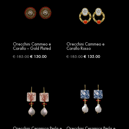
Orecchini Cammeo e
Orecchini Cammeo e
Corallo – Gold Plated
Corallo Rosso
Original
Current
Original
Current
€
185.00
€
130.00
€
185.00
€
135.00
price
price
price
price
was:
is:
was:
is:
€ 185.00.
€ 130.00.
€ 185.00.
€ 135.00.
Orecchini Ceramica Perla e
Orecchini Ceramica Perla e