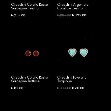
Orecchini Corallo Rosso
Orecchini Argento e
Sardegna- Tessito
Corallo – Tessito
Original
Current
€
215.00
€
235.00
€
125.00
price
price
was:
is:
€ 235.00.
€ 125.00.
Orecchini Corallo Rosso
Orecchini Love and
Sardegna- Bottone
Turquoise
Original
Current
€
85.00
€
115.00
€
60.00
price
price
was:
is:
€ 115.00.
€ 60.00.