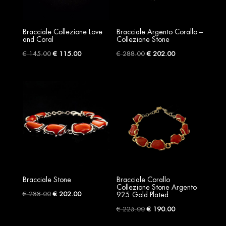
Bracciale Collezione Love
Bracciale Argento Corallo –
and Coral
Collezione Stone
Original
Current
Original
Current
€
145.00
€
115.00
€
288.00
€
202.00
price
price
price
price
was:
is:
was:
is:
€ 145.00.
€ 115.00.
€ 288.00.
€ 202.00.
Bracciale Stone
Bracciale Corallo
Collezione Stone Argento
Original
Current
€
288.00
€
202.00
925 Gold Plated
price
price
Original
Current
€
225.00
€
190.00
was:
is:
price
price