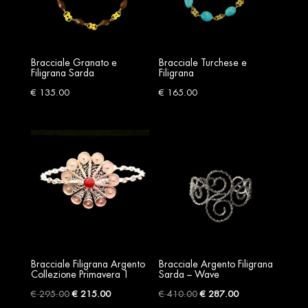
Bracciale Granato e
Bracciale Turchese e
Filigrana Sarda
Filigrana
€
135.00
€
165.00
Bracciale Filigrana Argento
Bracciale Argento Filigrana
Collezione Primavera 1
Sarda – Wave
Original
Current
Original
Current
€
295.00
€
215.00
€
410.00
€
287.00