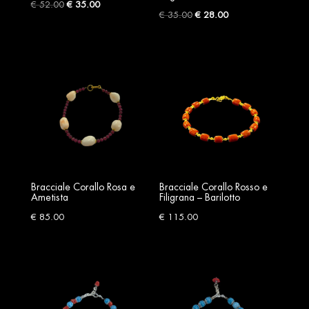
Original
Current
€
52.00
€
35.00
Original
Current
€
35.00
€
28.00
price
price
price
price
was:
is:
was:
is:
€ 52.00.
€ 35.00.
€ 35.00.
€ 28.00.
Bracciale Corallo Rosa e
Bracciale Corallo Rosso e
Ametista
Filigrana – Barilotto
€
85.00
€
115.00