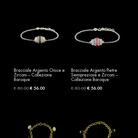
was:
is:
€ 175.00.
€ 127.00.
Bracciale Argento Onice e
Bracciale Argento Pietre
Zirconi – Collezione
Semipreziose e Zirconi –
Baroque
Collezione Baroque
Original
Current
Original
Current
€
80.00
€
56.00
€
80.00
€
56.00
price
price
price
price
was:
is:
was:
is:
€ 80.00.
€ 56.00.
€ 80.00.
€ 56.00.