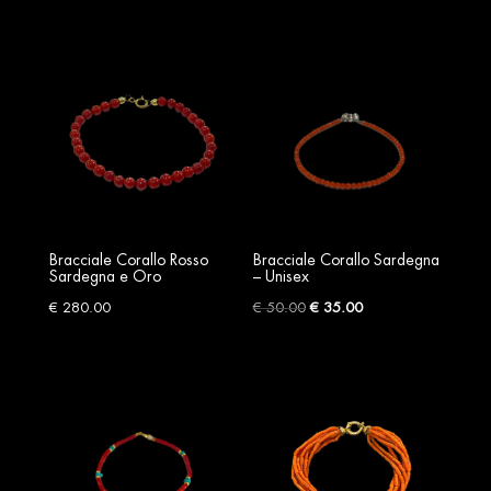
Bracciale Corallo Rosso
Bracciale Corallo Sardegna
Sardegna e Oro
– Unisex
Original
Current
€
280.00
€
50.00
€
35.00
price
price
was:
is:
€ 50.00.
€ 35.00.