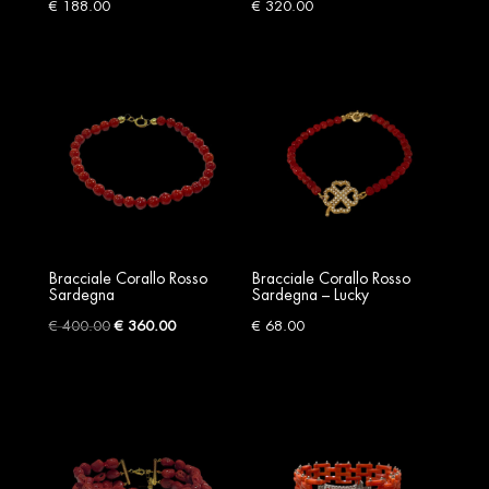
€
188.00
€
320.00
Bracciale Corallo Rosso
Bracciale Corallo Rosso
Sardegna
Sardegna – Lucky
Original
Current
€
400.00
€
360.00
€
68.00
price
price
was:
is:
€ 400.00.
€ 360.00.