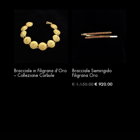
price
price
price
price
was:
is:
was:
is:
€ 75.00.
€ 58.00.
€ 70.00.
€ 58.00.
Bracciale in Filigrana d’Oro
Bracciale Semirigido
– Collezione Corbule
Filigrana Oro
Original
Current
€
1,150.00
€
920.00
price
price
was:
is:
€ 1,150.00.
€ 920.00.