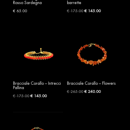
Rosso Sardegna
barrette
Original
Current
€
65.00
€
175.00
€
145.00
price
price
was:
is:
€ 175.00.
€ 145.00.
Bracciale Corallo – Intrecci
Bracciale Corallo – Flowers
Pallina
Original
Current
€
265.00
€
240.00
Original
Current
€
175.00
€
145.00
price
price
price
price
was:
is:
was:
is:
€ 265.00.
€ 240.00.
€ 175.00.
€ 145.00.