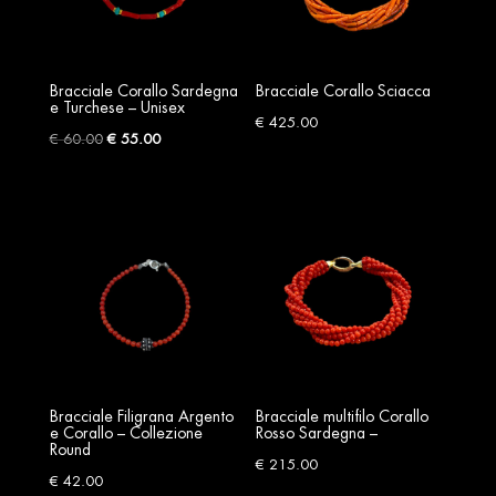
Bracciale Corallo Sardegna
Bracciale Corallo Sciacca
e Turchese – Unisex
€
425.00
Original
Current
€
60.00
€
55.00
price
price
was:
is:
€ 60.00.
€ 55.00.
Bracciale Filigrana Argento
Bracciale multifilo Corallo
e Corallo – Collezione
Rosso Sardegna –
Round
€
215.00
€
42.00