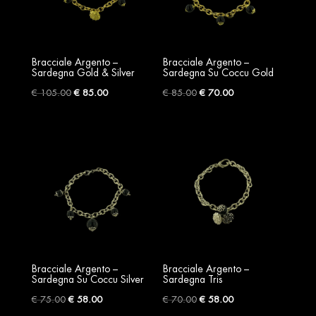
Bracciale Argento –
Bracciale Argento –
Sardegna Gold & Silver
Sardegna Su Coccu Gold
Original
Current
Original
Current
€
105.00
€
85.00
€
85.00
€
70.00
price
price
price
price
was:
is:
was:
is:
€ 105.00.
€ 85.00.
€ 85.00.
€ 70.00.
Bracciale Argento –
Bracciale Argento –
Sardegna Su Coccu Silver
Sardegna Tris
Original
Current
Original
Current
€
75.00
€
58.00
€
70.00
€
58.00