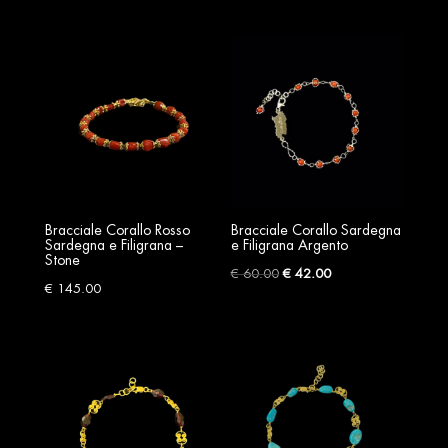
Bracciale Corallo Rosso
Bracciale Corallo Sardegna
Sardegna e Filigrana –
e Filigrana Argento
Stone
Original
Current
€
60.00
€
42.00
€
145.00
price
price
was:
is:
€ 60.00.
€ 42.00.