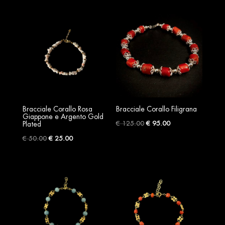
€ 288.00.
€ 202.00.
was:
is:
€ 225.00.
€ 190.00.
Bracciale Corallo Rosa
Bracciale Corallo Filigrana
Giappone e Argento Gold
Original
Current
€
125.00
€
95.00
Plated
price
price
Original
Current
€
50.00
€
25.00
was:
is:
price
price
€ 125.00.
€ 95.00.
was:
is:
€ 50.00.
€ 25.00.