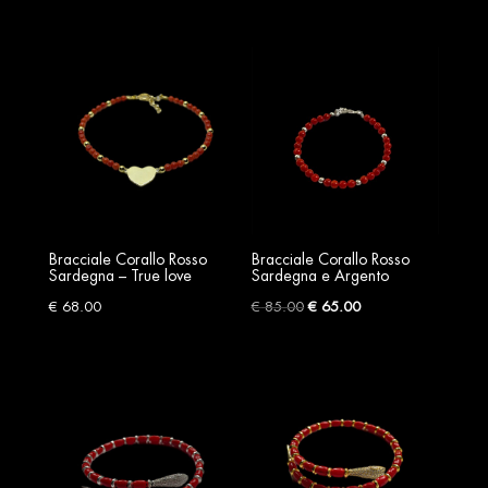
Bracciale Corallo Rosso
Bracciale Corallo Rosso
Sardegna – True love
Sardegna e Argento
Original
Current
€
68.00
€
85.00
€
65.00
price
price
was:
is:
€ 85.00.
€ 65.00.