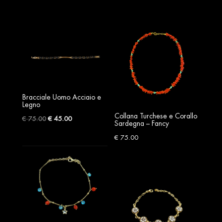
Bracciale Uomo Acciaio e
Legno
Collana Turchese e Corallo
Original
Current
€
75.00
€
45.00
Sardegna – Fancy
price
price
€
75.00
was:
is:
€ 75.00.
€ 45.00.