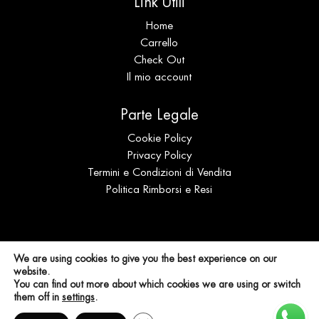
Link Utili
Home
Carrello
Check Out
Il mio account
Parte Legale
Cookie Policy
Privacy Policy
Termini e Condizioni di Vendita
Politica Rimborsi e Resi
© Expo Coral s.r.l.s. Distribuzione | P.IVA
We are using cookies to give you the best experience on our
IT02694940905 | N. REA SS 196989
website.
You can find out more about which cookies we are using or switch
them off in
settings
.