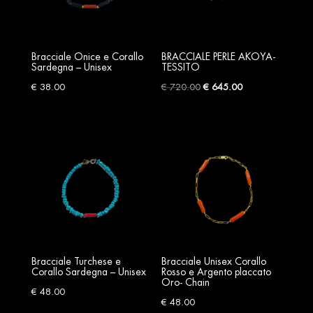
Bracciale Onice e Corallo
BRACCIALE PERLE AKOYA-
Sardegna – Unisex
TESSITO
Original
Current
€
38.00
€
720.00
€
645.00
price
price
was:
is:
€ 720.00.
€ 645.00.
Bracciale Turchese e
Bracciale Unisex Corallo
Corallo Sardegna – Unisex
Rosso e Argento placcato
Oro- Chain
€
48.00
€
48.00