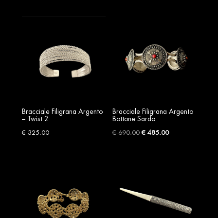
price
price
price
price
was:
is:
was:
is:
€ 295.00.
€ 215.00.
€ 410.00.
€ 287.00.
Bracciale Filigrana Argento
Bracciale Filigrana Argento
– Twist 2
Bottone Sardo
Original
Current
€
325.00
€
690.00
€
485.00
price
price
was:
is:
€ 690.00.
€ 485.00.