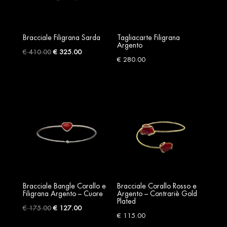
Bracciale Filigrana Sarda
Tagliacarte Filigrana
Argento
Original
Current
€
410.00
€
325.00
€
280.00
price
price
was:
is:
€ 410.00.
€ 325.00.
Bracciale Bangle Corallo e
Bracciale Corallo Rosso e
Filigrana Argento – Cuore
Argento – Contrariè Gold
Plated
Original
Current
€
175.00
€
127.00
€
115.00
price
price