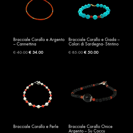
Bracciale Corallo e Argento
Bracciale Corallo e Giada –
– Cannettina
Colori di Sardegna- Stintino
Original
Current
Original
Current
€
40.00
€
34.00
€
85.00
€
50.00
price
price
price
price
was:
is:
was:
is:
€ 40.00.
€ 34.00.
€ 85.00.
€ 50.00.
Bracciale Corallo e Perle
Bracciale Corallo Onice
Argento – Su Coccu