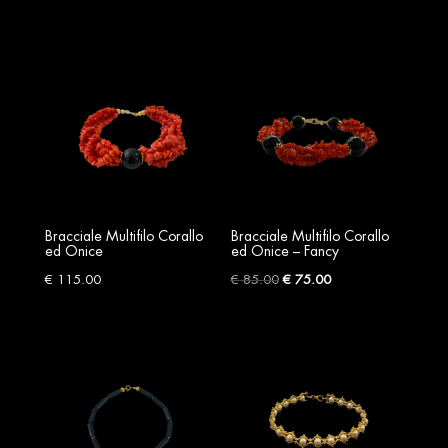
Bracciale Multifilo Corallo
Bracciale Multifilo Corallo
ed Onice
ed Onice – Fancy
Original
Current
€
115.00
€
85.00
€
75.00
price
price
was:
is:
€ 85.00.
€ 75.00.