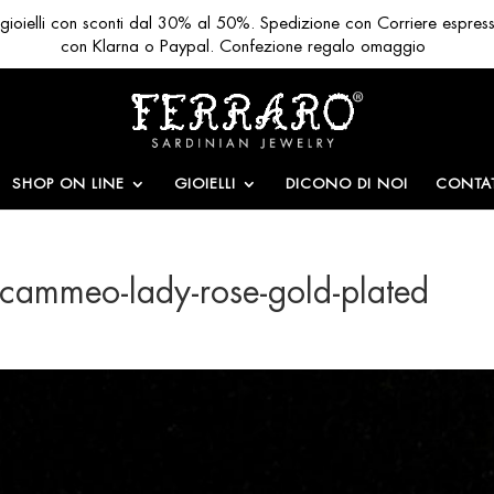
ri gioielli con sconti dal 30% al 50%. Spedizione con Corriere espres
con Klarna o Paypal. Confezione regalo omaggio
SHOP ON LINE
GIOIELLI
DICONO DI NOI
CONTAT
ni-cammeo-lady-rose-gold-plated