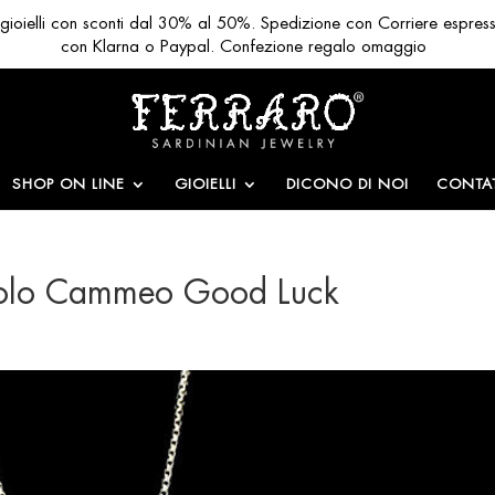
ri gioielli con sconti dal 30% al 50%. Spedizione con Corriere espres
con Klarna o Paypal. Confezione regalo omaggio
SHOP ON LINE
GIOIELLI
DICONO DI NOI
CONTAT
ndolo Cammeo Good Luck