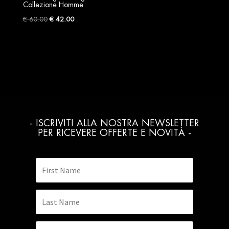
Collezione Homme
Original
Current
€
60.00
€
42.00
price
price
was:
is:
€ 60.00.
€ 42.00.
- ISCRIVITI ALLA NOSTRA NEWSLETTER
PER RICEVERE OFFERTE E NOVITÀ -