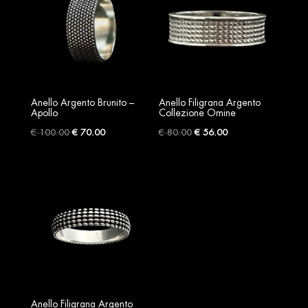
Anello Argento Brunito –
Anello Filigrana Argento
Apollo
Collezione Omine
Original
Current
Original
Current
€
100.00
€
70.00
€
80.00
€
56.00
price
price
price
price
was:
is:
was:
is:
€ 100.00.
€ 70.00.
€ 80.00.
€ 56.00.
Anello Filigrana Argento