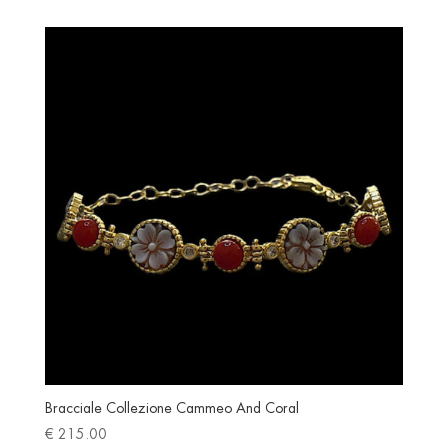
Bracciale Collezione Cammeo And Coral
€
215.00