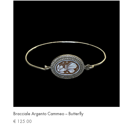
Bracciale Argento Cammeo – Butterfly
€
125.00