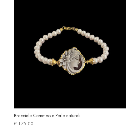
latest
Bracciale Cammeo e Perle naturali
€
175.00