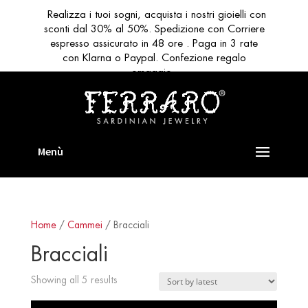
Realizza i tuoi sogni, acquista i nostri gioielli con
sconti dal 30% al 50%. Spedizione con Corriere
espresso assicurato in 48 ore . Paga in 3 rate
con Klarna o Paypal. Confezione regalo
omaggio
Home
/
Cammei
/ Bracciali
Bracciali
Sorted
Showing all 5 results
by