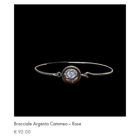
Bracciale Argento Cammeo – Rose
€
95.00