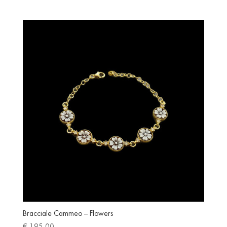
Bracciale Cammeo – Flowers
€
195.00