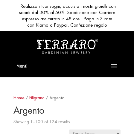
Realizza i tuoi sogni, acquista i nostri gioielli con
sconti dal 30% al 50%. Spedizione con Corriere
espresso assicurato in 48 ore . Paga in 3 rate
con Klarna o Paypal. Confezione regalo
omaggio
Home
/
Filigrana
/ Argento
Argento
Sorted
Showing 1–100 of 124 results
by