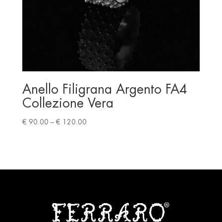
Anello Filigrana Argento FA4
Collezione Vera
Price
€
90.00
–
€
120.00
range:
€ 90.00
through
€ 120.00