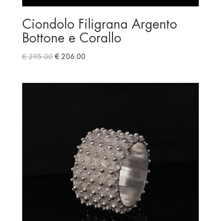
Ciondolo Filigrana Argento
Bottone e Corallo
Original
Current
€
295.00
€
206.00
price
price
was:
is:
€ 295.00.
€ 206.00.