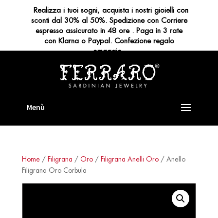
Realizza i tuoi sogni, acquista i nostri gioielli con
sconti dal 30% al 50%. Spedizione con Corriere
espresso assicurato in 48 ore . Paga in 3 rate
con Klarna o Paypal. Confezione regalo
omaggio
Home
/
Filigrana
/
Oro
/
Filigrana Anelli Oro
/ Anello
Filigrana Oro Corbula