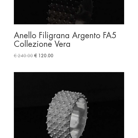
Anello Filigrana Argento FA5
Collezione Vera
Original
Current
€
240.00
€
120.00
price
price
was:
is:
€ 240.00.
€ 120.00.