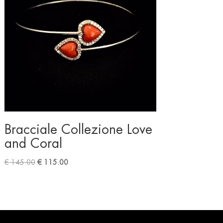
Bracciale Collezione Love
and Coral
Original
Current
€
145.00
€
115.00
price
price
was:
is:
€ 145.00.
€ 115.00.