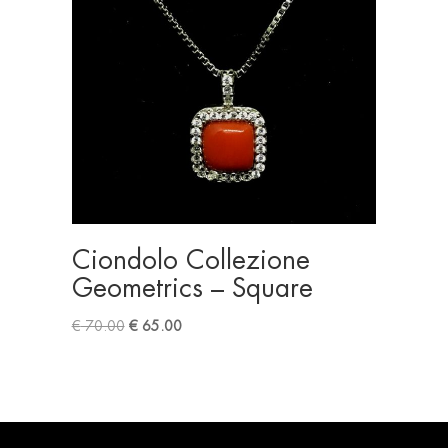
Ciondolo Collezione
Geometrics – Square
Original
Current
€
70.00
€
65.00
price
price
was:
is:
€ 70.00.
€ 65.00.