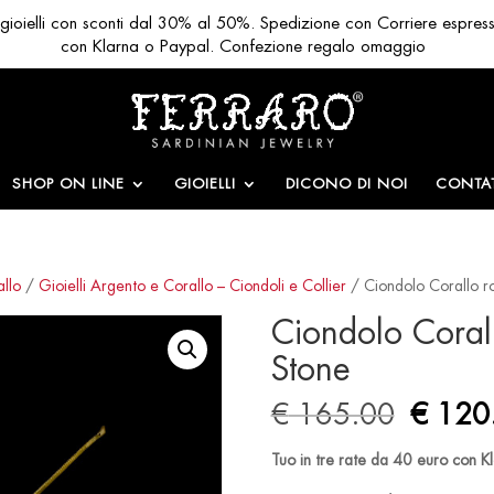
ri gioielli con sconti dal 30% al 50%. Spedizione con Corriere espres
con Klarna o Paypal. Confezione regalo omaggio
SHOP ON LINE
GIOIELLI
DICONO DI NOI
CONTAT
allo
/
Gioielli Argento e Corallo – Ciondoli e Collier
/ Ciondolo Corallo r
Ciondolo Coral
Stone
Origin
€
165.00
€
120
price
was:
Tuo in tre rate da 40 euro con K
€ 165