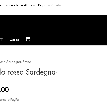
so assicurato in 48 ore . Paga in 3 rate
TI
Cerca
osso Sardegna- Stone
lo rosso Sardegna-
al
Current
.00
price
is:
larna o PayPal
.00.
€ 120.00.