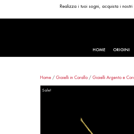
Realizza i tuoi sogni, acquista i nost
HOME
ORIGINI
Home
/
Gioielli in Corallo
/
Gioielli Argento e Cor
Sale!