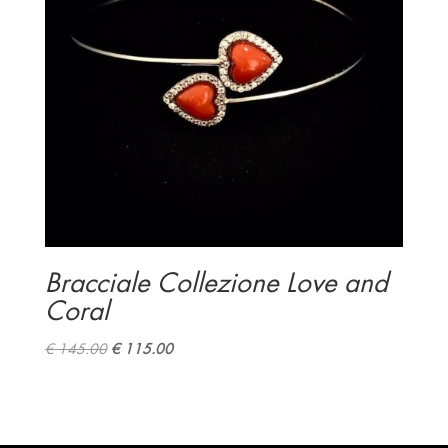
Bracciale Collezione Love and
Coral
Original
Current
€
145.00
€
115.00
price
price
was:
is:
€ 145.00.
€ 115.00.