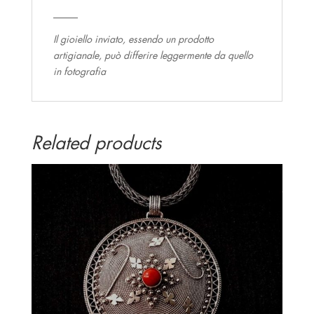
_____
Il gioiello inviato, essendo un prodotto
artigianale, può differire leggermente da quello
in fotografia
Related products