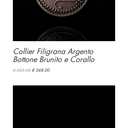
Collier Filigrana Argento
Bottone Brunito e Corallo
Original
Current
€
525.00
€
368.00
price
price
was:
is:
€ 525.00.
€ 368.00.