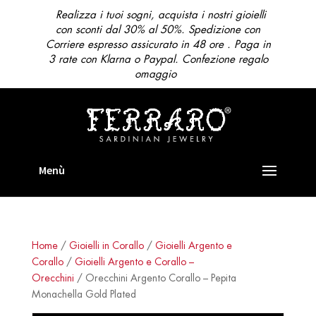
Realizza i tuoi sogni, acquista i nostri gioielli
con sconti dal 30% al 50%. Spedizione con
Corriere espresso assicurato in 48 ore . Paga in
3 rate con Klarna o Paypal. Confezione regalo
omaggio
Home
/
Gioielli in Corallo
/
Gioielli Argento e
Corallo
/
Gioielli Argento e Corallo –
Orecchini
/ Orecchini Argento Corallo – Pepita
Monachella Gold Plated