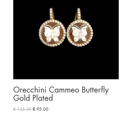
Orecchini Cammeo Butterfly
Gold Plated
Original
Current
€
135.00
€
95.00
price
price
was:
is:
€ 135.00.
€ 95.00.