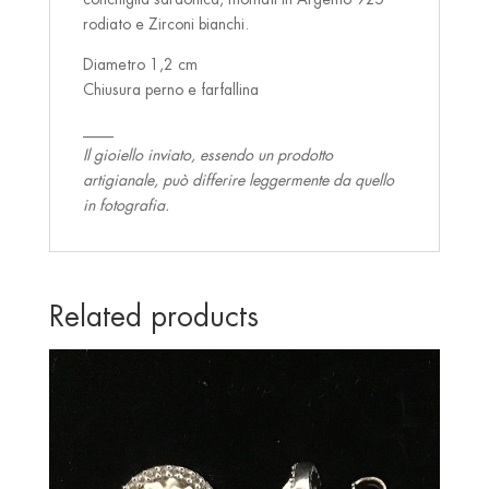
rodiato e Zirconi bianchi.
Diametro 1,2 cm
Chiusura perno e farfallina
____
Il gioiello inviato, essendo un prodotto
artigianale, può differire leggermente da quello
in fotografia.
Related products