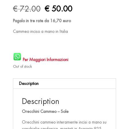
Original
Current
€
72.00
€
50.00
price
price
was:
is:
Pagalo in tre rate da 16,70 euro
€ 72.00.
€ 50.00.
Cammeo inciso a mano in Italia
Per Maggiori Informazioni
Out of stock
Description
Description
Orecchini Cammeo – Sole
Orecchini cammeo interamente incisi a mano su
conchiglia sardonica, montati in Argento 925