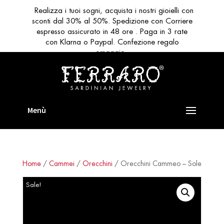
Realizza i tuoi sogni, acquista i nostri gioielli con
sconti dal 30% al 50%. Spedizione con Corriere
espresso assicurato in 48 ore . Paga in 3 rate
con Klarna o Paypal. Confezione regalo
omaggio
Home
/
Cammei
/
Orecchini
/ Orecchini Cammeo – Sole
Sale!