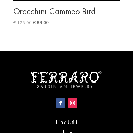
Orecchini Cammeo Bird
Original
Current
€
125.00
€
88.00
price
price
was:
is:
€ 125.00.
€ 88.00.
Link Utili
Home