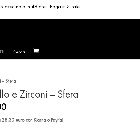
so assicurato in 48 ore . Paga in 3 rate
TI
Cerca
i – Sfera
lo e Zirconi – Sfera
al
Current
00
price
is:
da 28,30 euro con Klarna o PayPal
.00.
€ 85.00.