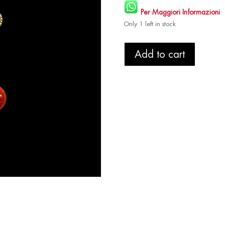
Per Maggiori Informazioni
Only 1 left in stock
Orecchini
Add to cart
Corallo
e
Zirconi
-
Sfera
quantity