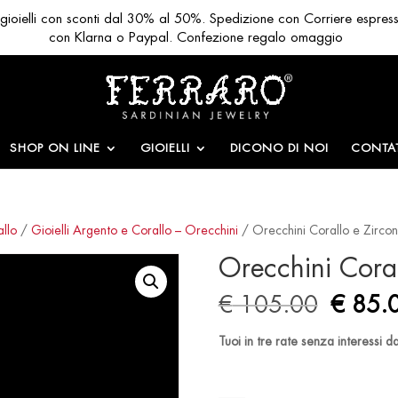
ri gioielli con sconti dal 30% al 50%. Spedizione con Corriere espres
con Klarna o Paypal. Confezione regalo omaggio
SHOP ON LINE
GIOIELLI
DICONO DI NOI
CONTAT
allo
/
Gioielli Argento e Corallo – Orecchini
/ Orecchini Corallo e Zircon
Orecchini Coral
Origin
€
105.00
€
85.
price
was:
Tuoi in tre rate senza interessi 
€ 105