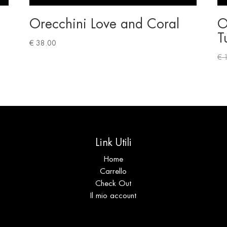
Orecchini Love and Coral
O
T
€
38.00
€
1
Link Utili
Home
Carrello
Check Out
Il mio account