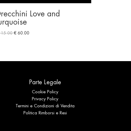
recchini Love and
urquoise
Original
Current
15.00
€
60.00
price
price
was:
is:
€ 115.00.
€ 60.00.
Parte Legale
Cookie Policy
Privacy Policy
Termini e Condizioni di Vendita
Politica Rimborsi e Resi