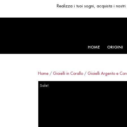
Realizza i tuoi sogni, acquista i nost
HOME
ORIGINI
Home
/
Gioielli in Corallo
/
Gioielli Argento e Cor
Sale!