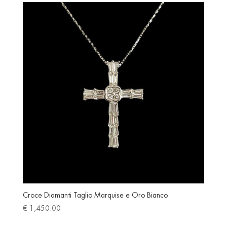
Croce Diamanti Taglio Marquise e Oro Bianco
€
1,450.00