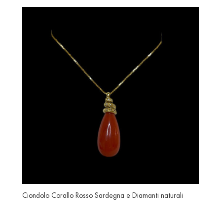
Ciondolo Corallo Rosso Sardegna e Diamanti naturali