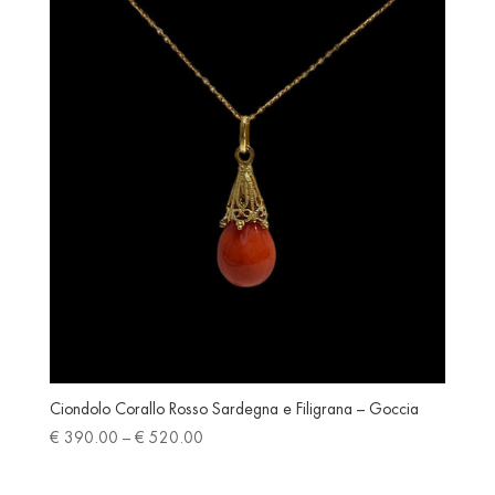
latest
Ciondolo Corallo Rosso Sardegna e Filigrana – Goccia
Price
€
390.00
–
€
520.00
range:
€ 390.00