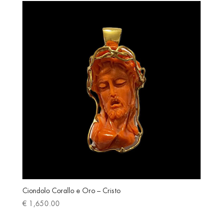
through
€ 520.00
Ciondolo Corallo e Oro – Cristo
€
1,650.00