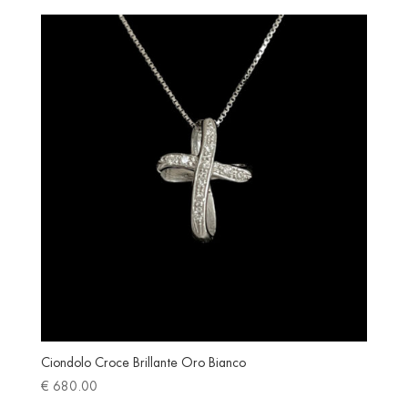
Ciondolo Croce Brillante Oro Bianco
€
680.00