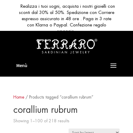
Realizza i tuoi sogni, acquista i nostri gioielli con
sconti dal 30% al 50%. Spedizione con Corriere
espresso assicurato in 48 ore . Paga in 3 rate
con Klarna o Paypal. Confezione regalo
omaggio
Home
/ Products tagged “corallium rubrum”
corallium rubrum
Sorted
Showing 1–100 of 218 results
by