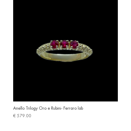
latest
Anello Trilogy Oro e Rubini- Ferraro lab
€
579.00