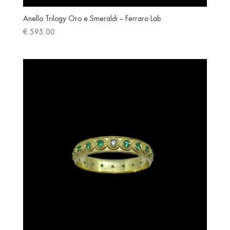
Anello Trilogy Oro e Smeraldi – Ferraro Lab
€
595.00