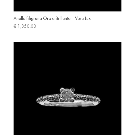
Anello Filigrana Oro e Brillante – Vera Lux
€
1,350.00