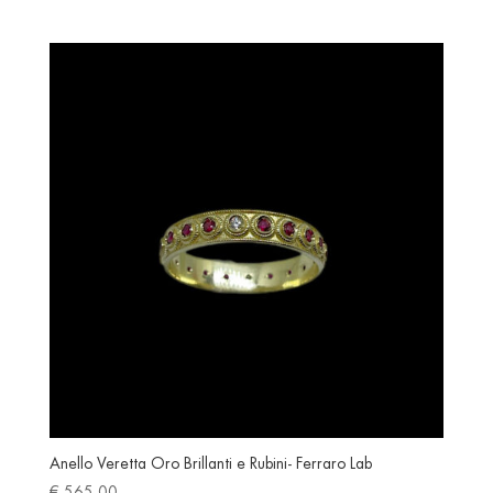
Anello Veretta Oro Brillanti e Rubini- Ferraro Lab
€
565.00