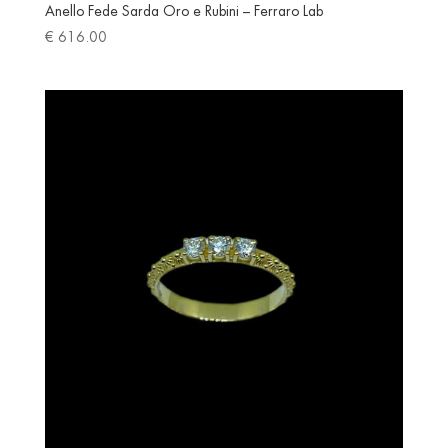
Anello Fede Sarda Oro e Rubini – Ferraro Lab
€
616.00