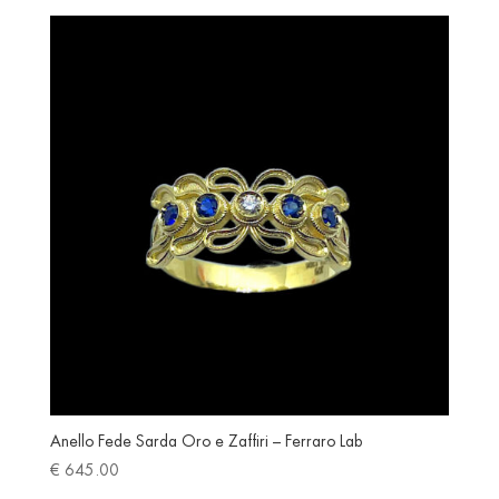
€ 1,550.00
through
€ 2,450.00
Anello Fede Sarda Oro e Zaffiri – Ferraro Lab
€
645.00