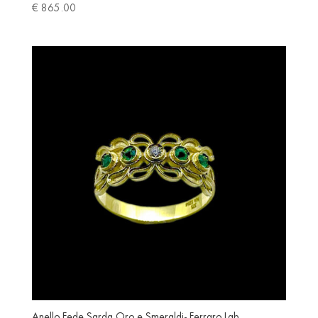
€
865.00
Anello Fede Sarda Oro e Smeraldi- Ferraro Lab