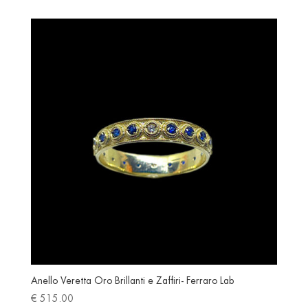
Anello Veretta Oro Brillanti e Zaffiri- Ferraro Lab
€
515.00