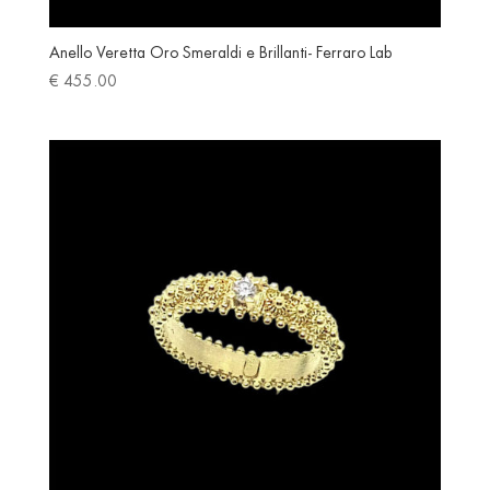
Anello Veretta Oro Smeraldi e Brillanti- Ferraro Lab
€
455.00