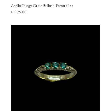
Anello Trilogy Oro e Brillanti- Ferraro Lab
€
895.00