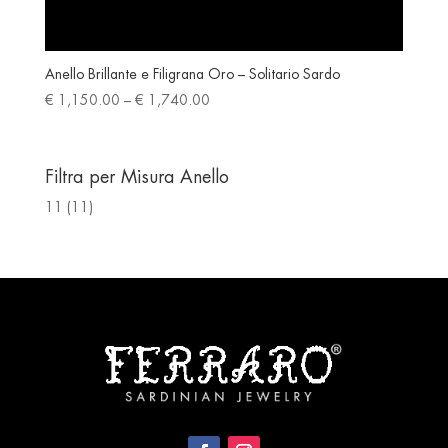
Anello Brillante e Filigrana Oro – Solitario Sardo
Price
€
1,150.00
–
€
1,740.00
range:
€ 1,150.00
through
Filtra per Misura Anello
€ 1,740.00
11
(11)