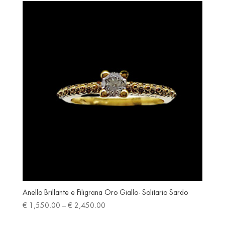
Anello Brillante e Filigrana Oro Giallo- Solitario Sardo
Price
€
1,550.00
–
€
2,450.00
range: