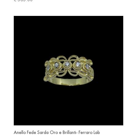
Anello Fede Sarda Oro e Brillanti- Ferraro Lab