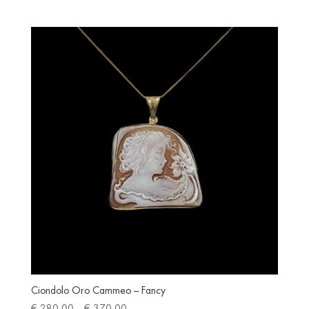
range:
€ 280.00
through
€ 370.00
Ciondolo Oro Cammeo – Fancy
Price
€
280.00
–
€
370.00