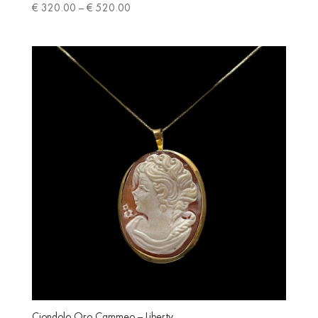
Price
€
320.00
–
€
520.00
range:
€ 320.00
through
€ 520.00
Ciondolo Oro Cammeo – Liberty