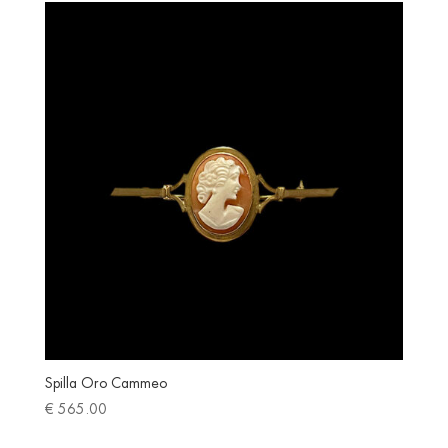
€ 90.00.
€ 52.00.
Spilla Oro Cammeo
€
565.00