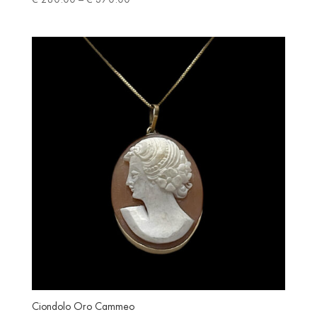
range:
€ 280.00
through
€ 370.00
Ciondolo Oro Cammeo