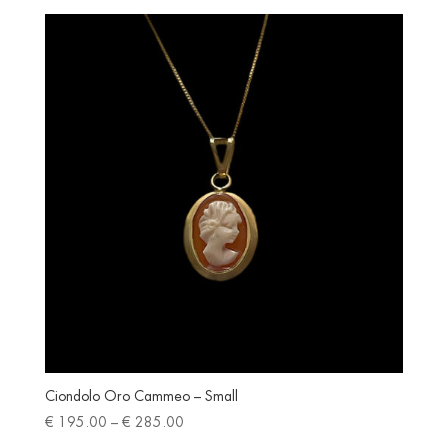
Ciondolo Oro Cammeo – Small
Price
€
195.00
–
€
285.00
range: