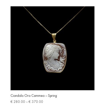
€ 195.00
through
€ 285.00
Ciondolo Oro Cammeo – Spring
Price
€
280.00
–
€
370.00