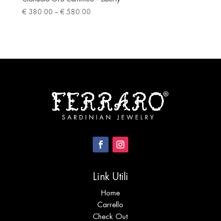
Price
€
380.00
–
€
580.00
range:
€ 380.00
through
€ 580.00
Link Utili
Home
Carrello
Check Out