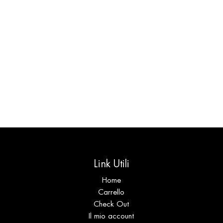
Link Utili
Home
Carrello
Check Out
Il mio account