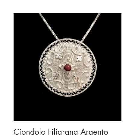
price
price
was:
is:
€ 275.00.
€ 195.00.
Ciondolo Filigrana Argento