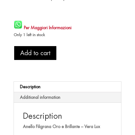
Per Maggiori Informazioni
Only 1 left in stock
Anello
Add to cart
Filigrana
Oro
e
Brillante
-
Description
Vera
Lux
Additional information
quantity
Description
Anello Filigrana Oro e Brillante – Vera Lux