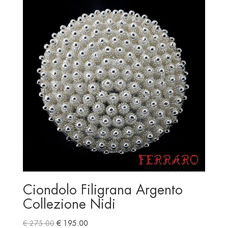
Ciondolo Filigrana Argento
Collezione Nidi
Original
Current
€
275.00
€
195.00