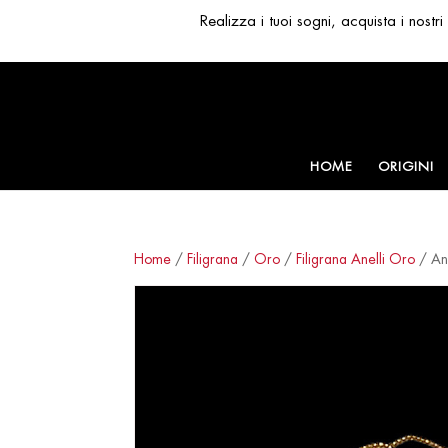
Realizza i tuoi sogni, acquista i nost
HOME
ORIGINI
Home
/
Filigrana
/
Oro
/
Filigrana Anelli Oro
/ Ane