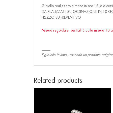
Gioiello realizzato a mano in oro 18 kt e certi
DA REALIZZATE SU ORDINAZIONE IN 10 GG
PREZZO SU PREVENTIVO
Misura regolabile, vestibilità dalla misura 10 
_____
Il gioiello inviato , essendo un prodotto artigia
Related products