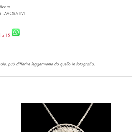
ficato
 LAVORATIVI.
alla 15
nale, può differire leggermente da quello in fotografia.