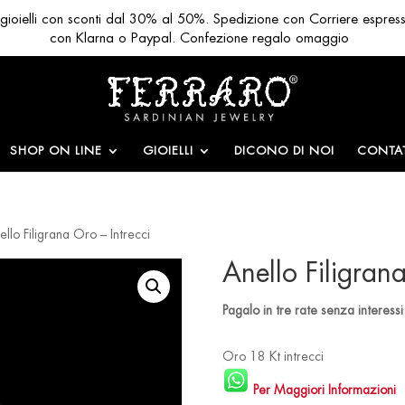
ri gioielli con sconti dal 30% al 50%. Spedizione con Corriere espres
con Klarna o Paypal. Confezione regalo omaggio
SHOP ON LINE
GIOIELLI
DICONO DI NOI
CONTAT
llo Filigrana Oro – Intrecci
Anello Filigrana
Pagalo in tre rate senza interes
Oro 18 Kt intrecci
Per Maggiori Informazioni