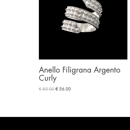
Anello Filigrana Argento
Curly
Original
Current
€
80.00
€
56.00
price
price
was:
is:
€ 80.00.
€ 56.00.