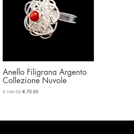
Anello Filigrana Argento
Collezione Nuvole
Original
Current
€
145.00
€
70.00
price
price
was:
is:
€ 145.00.
€ 70.00.