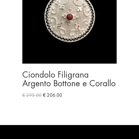
Ciondolo Filigrana
Argento Bottone e Corallo
Original
Current
€
295.00
€
206.00
price
price
was:
is:
€ 295.00.
€ 206.00.