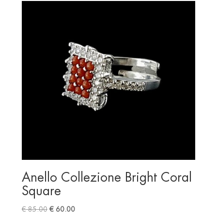
Anello Collezione Bright Coral
Square
Original
Current
€
85.00
€
60.00