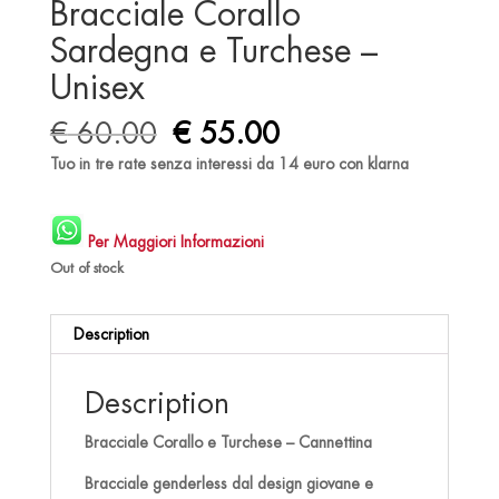
Bracciale Corallo
Sardegna e Turchese –
Unisex
Original
Current
€
60.00
€
55.00
price
price
Tuo in tre rate senza interessi da 14 euro con klarna
was:
is:
€ 60.00.
€ 55.00.
Per Maggiori Informazioni
Out of stock
Description
Description
Bracciale Corallo e Turchese – Cannettina
Bracciale genderless dal design giovane e