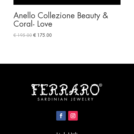
Anello Collezione Beauty &
Coral- Love
Original
Current
€
195.00
€
175.00
price
price
was:
is:
€ 195.00.
€ 175.00.