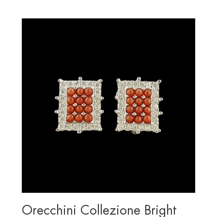
price
price
was:
is:
€ 85.00.
€ 60.00.
Orecchini Collezione Bright