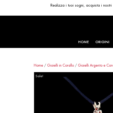
Realizza i tuoi sogni, acquista i nost
HOME
ORIGINI
Home
/
Gioielli in Corallo
/
Gioielli Argento e Cor
Sale!