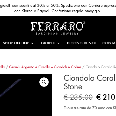
ri gioielli con sconti dal 30% al 50%. Spedizione con Corriere espres
con Klarna o Paypal. Confezione regalo omaggio
SHOP ON LINE
GIOIELLI
DICONO DI NOI
CONTAT
allo
/
Gioielli Argento e Corallo – Ciondoli e Collier
/ Ciondolo Corallo R
Ciondolo Coral
Stone
Origin
€
235.00
€
210
price
was:
Tuo in tre rate da 70 euro con K
€ 235