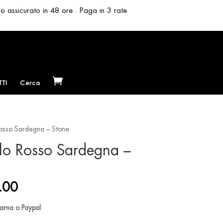
so assicurato in 48 ore . Paga in 3 rate
TI
Cerca
osso Sardegna – Stone
lo Rosso Sardegna –
al
Current
.00
price
is:
larna o Paypal
.00.
€ 210.00.