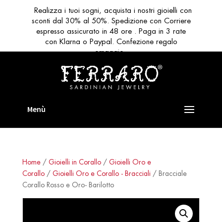
Realizza i tuoi sogni, acquista i nostri gioielli con
sconti dal 30% al 50%. Spedizione con Corriere
espresso assicurato in 48 ore . Paga in 3 rate
con Klarna o Paypal. Confezione regalo
omaggio
Home
/
Gioielli in Corallo
/
Gioielli Oro e
Corallo
/
Gioielli Oro e Corallo - Bracciali
/ Bracciale
Corallo Rosso e Oro- Barilotto