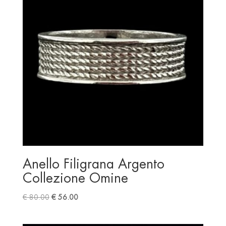
Anello Filigrana Argento
Collezione Omine
Original
Current
€
80.00
€
56.00
price
price
was:
is: