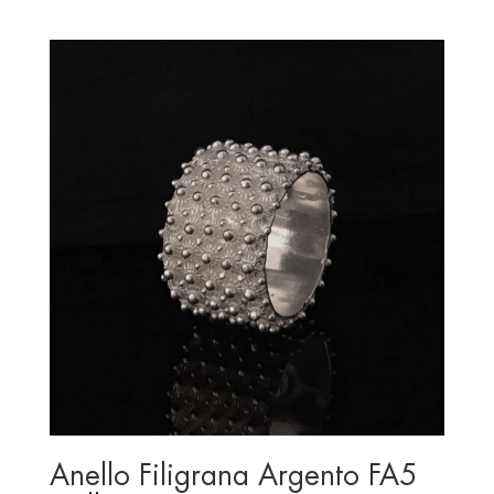
price
price
was:
is:
€ 175.00.
€ 123.00.
Anello Filigrana Argento FA5