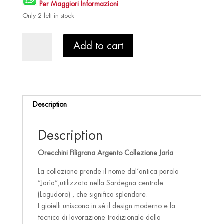
Per Maggiori Informazioni
Only 2 left in stock
Orecchini
Add to cart
Filigrana
Argento
Collezione
Jarìa
quantity
Description
Description
Orecchini Filigrana Argento Collezione Jarìa
La collezione prende il nome dal’antica parola
”Jarìa”,utilizzata nella Sardegna centrale
(Logudoro) , che significa splendore.
I gioielli uniscono in sé il design moderno e la
tecnica di lavorazione tradizionale della