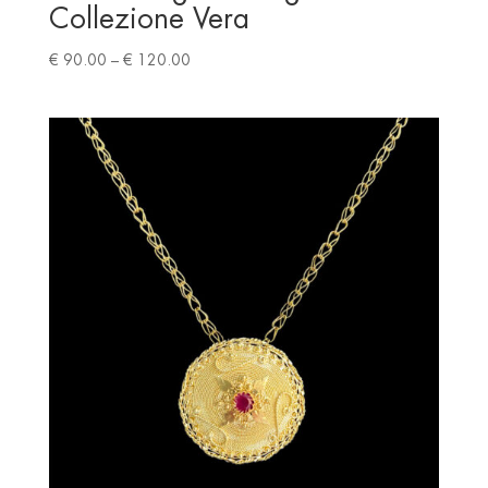
Collezione Vera
Price
€
90.00
–
€
120.00
range:
€ 90.00
through
€ 120.00