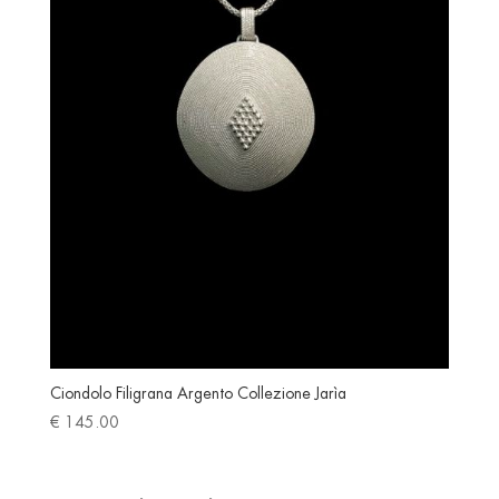
Ciondolo Filigrana Argento Collezione Jarìa
€
145.00