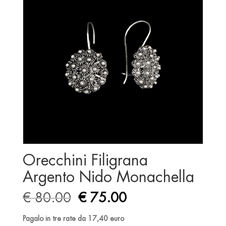
Orecchini Filigrana
Argento Nido Monachella
Original
Current
€
80.00
€
75.00
price
price
was:
is:
Pagalo in tre rate da 17,40 euro