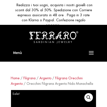
Realizza i tuoi sogni, acquista i nostri gioielli con
sconti dal 30% al 50%. Spedizione con Corriere
espresso assicurato in 48 ore . Paga in 3 rate
con Klarna o Paypal. Confezione regalo
omaggio
Home
/
Filigrana
/
Argento
/
Filigrana Orecchini
Argento
/ Orecchini Filigrana Argento Nido Monachella
Sale!