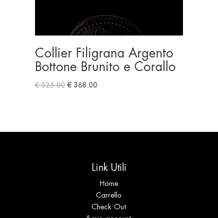
Collier Filigrana Argento
Bottone Brunito e Corallo
Original
Current
€
525.00
€
368.00
price
price
was:
is:
€ 525.00.
€ 368.00.
Link Utili
Home
Carrello
Check Out