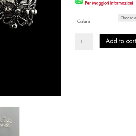
Per Maggiori Informazioni
Colore
Anello
Add to cart
Fede
Sarda
Feminas
Adelasia
quantity