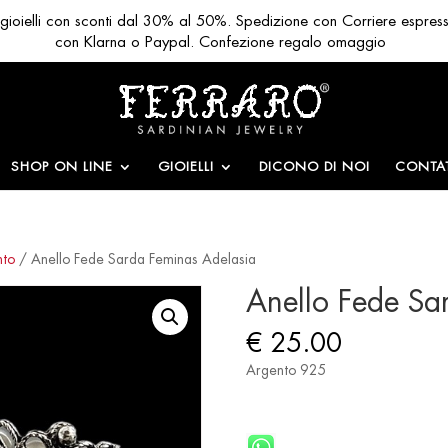
ri gioielli con sconti dal 30% al 50%. Spedizione con Corriere espres
con Klarna o Paypal. Confezione regalo omaggio
SHOP ON LINE
GIOIELLI
DICONO DI NOI
CONTAT
nto
/ Anello Fede Sarda Feminas Adelasia
Anello Fede Sa
€
25.00
Argento 925