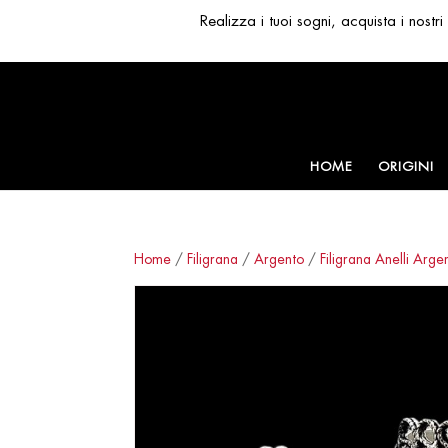
Realizza i tuoi sogni, acquista i nost
HOME
ORIGINI
Home
/
Filigrana
/
Argento
/
Filigrana Anelli Arge