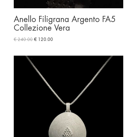
Anello Filigrana Argento FA5
Collezione Vera
Original
Current
€
240.00
€
120.00
price
price
was:
is:
€ 240.00.
€ 120.00.