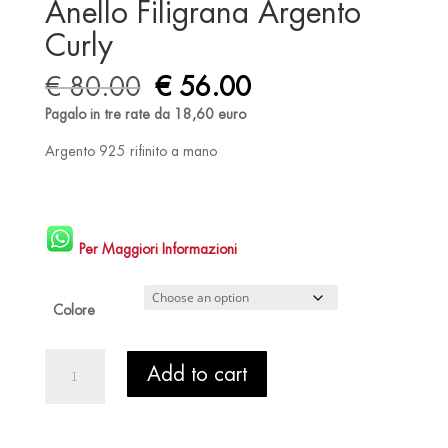
Anello Filigrana Argento
Curly
Original
Current
€
80.00
€
56.00
price
price
Pagalo in tre rate da 18,60 euro
was:
is:
€ 80.00.
€ 56.00.
Argento 925 rifinito a mano
Per Maggiori Informazioni
Colore
Anello
Add to cart
Filigrana
Argento
Curly