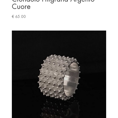
Cuore
€
65.00