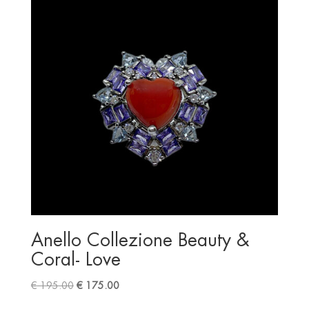
Anello Collezione Beauty &
Coral- Love
Original
Current
€
195.00
€
175.00
price
price