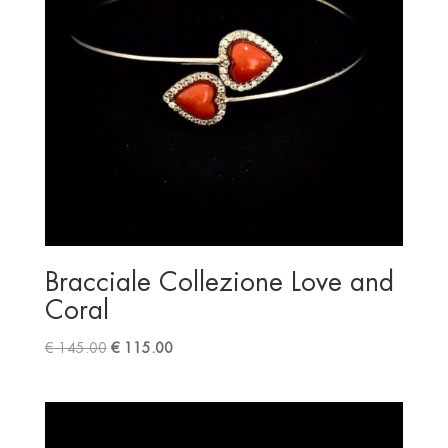
Bracciale Collezione Love and
Coral
Original
Current
€
145.00
€
115.00
price
price
was:
is:
€ 145.00.
€ 115.00.