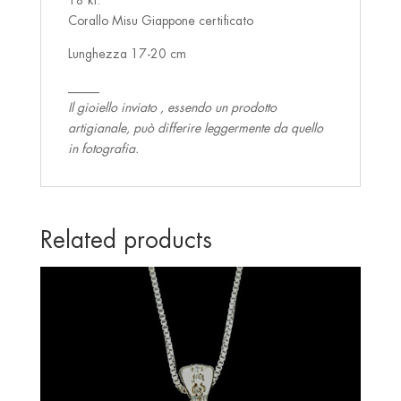
18 kt.
Corallo Misu Giappone certificato
Lunghezza 17-20 cm
_____
Il gioiello inviato , essendo un prodotto
artigianale, può differire leggermente da quello
in fotografia.
Related products