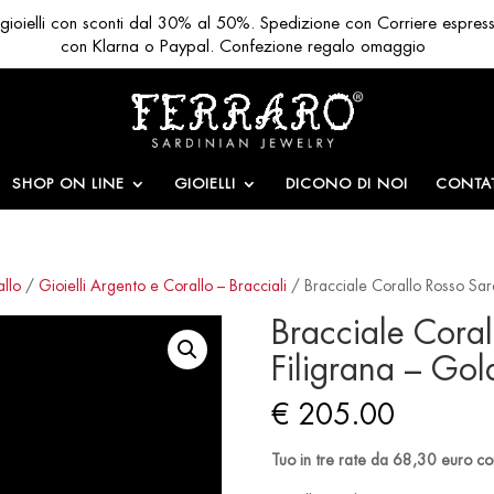
ri gioielli con sconti dal 30% al 50%. Spedizione con Corriere espres
con Klarna o Paypal. Confezione regalo omaggio
SHOP ON LINE
GIOIELLI
DICONO DI NOI
CONTAT
allo
/
Gioielli Argento e Corallo – Bracciali
/ Bracciale Corallo Rosso Sar
Bracciale Cora
Filigrana – Gol
€
205.00
Tuo in tre rate da 68,30 euro co