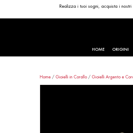
Realizza i tuoi sogni, acquista i nost
HOME
ORIGINI
Home
/
Gioielli in Corallo
/
Gioielli Argento e Cor