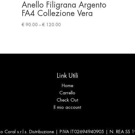
Anello Filigrana Argento
FA4 Collezione Vera
Price
€
90.00
–
€
120.00
range:
€ 90.00
through
€ 120.00
Link Utili
Home
Carrello
Check Out
Il mio account
 Coral s.r.l.s. Distribuzione | P.IVA IT02694940905 | N. REA SS