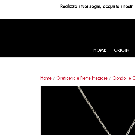
Realizza i tuoi sogni, acquista i nost
HOME
ORIGINI
Home
/
Oreficeria e Pietre Preziose
/
Ciondoli e C