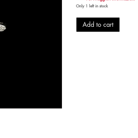
Only 1 left in stock
Ciondolo
Add to cart
Croce
Brillante
Oro
Bianco
quantity