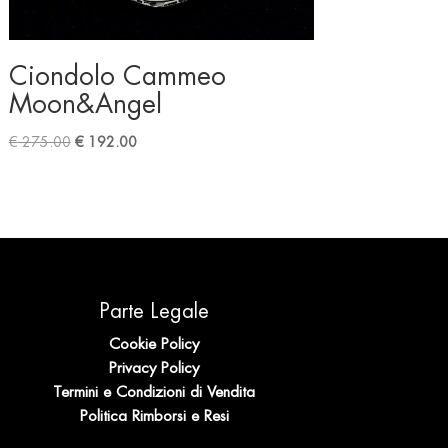
Ciondolo Cammeo
Moon&Angel
Original
Current
€
275.00
€
192.00
price
price
was:
is:
€ 275.00.
€ 192.00.
Parte Legale
Cookie Policy
Privacy Policy
Termini e Condizioni di Vendita
Politica Rimborsi e Resi