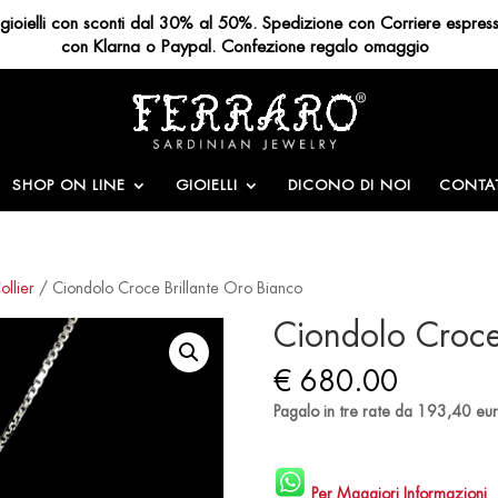
ri gioielli con sconti dal 30% al 50%. Spedizione con Corriere espres
con Klarna o Paypal. Confezione regalo omaggio
SHOP ON LINE
GIOIELLI
DICONO DI NOI
CONTAT
ollier
/ Ciondolo Croce Brillante Oro Bianco
Ciondolo Croce
€
680.00
Pagalo in tre rate da 193,40 eu
Per Maggiori Informazioni