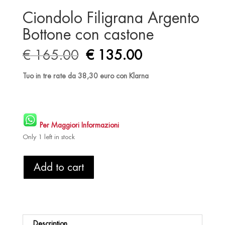
Ciondolo Filigrana Argento
Bottone con castone
Original
Current
€
165.00
€
135.00
price
price
was:
is:
Tuo in tre rate da 38,30 euro con Klarna
€ 165.00.
€ 135.00.
Per Maggiori Informazioni
Only 1 left in stock
Ciondolo
Add to cart
Filigrana
Argento
Bottone
con
castone
Description