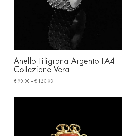
Anello Filigrana Argento FA4
Collezione Vera
Price
€
90.00
–
€
120.00
range:
€ 90.00
through
€ 120.00