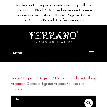
Realizza i tuoi sogni, acquista i nostri gioielli con
sconti dal 30% al 50%. Spedizione con Corriere
espresso assicurato in 48 ore . Paga in 3 rate
con Klarna o Paypal. Confezione regalo
omaggio
Home
/
Filigrana
/
Argento
/
Filigrana Ciondoli e Colliers
Argento
/ Ciondolo Filigrana Argento Bottone con
castone
Sale!