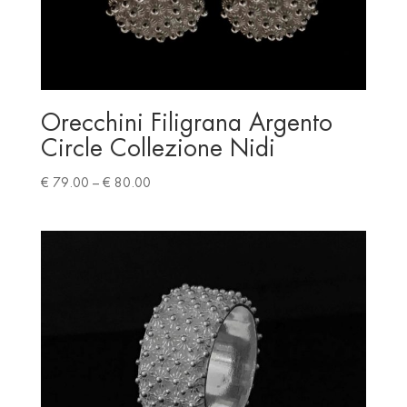
Orecchini Filigrana Argento
Circle Collezione Nidi
Price
€
79.00
–
€
80.00
range:
€ 79.00
through
€ 80.00