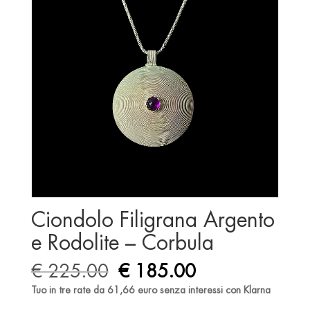
Ciondolo Filigrana Argento
e Rodolite – Corbula
Original
Current
€
225.00
€
185.00
price
price
Tuo in tre rate da 61,66 euro senza interessi con Klarna
was:
is: