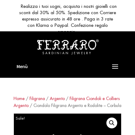
Realizza i tuoi sogni, acquista i nostri gioielli con
sconti dal 30% al 50%. Spedizione con Corriere
espresso assicurato in 48 ore . Paga in 3 rate
con Klarna o Paypal. Confezione regalo
omaggio
Home
/
Filigrana
/
Argento
/
Filigrana Ciondoli e Colliers
Argento
/ Ciondolo Filigrana Argento e Rodolite – Corbula
Sale!