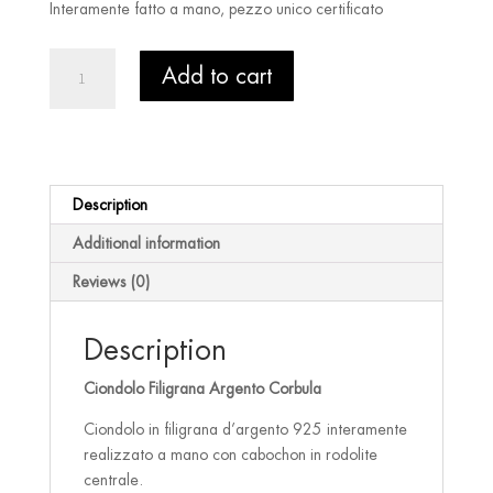
€ 225.00.
€ 185.00.
Interamente fatto a mano, pezzo unico certificato
Ciondolo
Add to cart
Filigrana
Argento
e
Rodolite
-
Description
Corbula
quantity
Additional information
Reviews (0)
Description
Ciondolo Filigrana Argento Corbula
Ciondolo in filigrana d’argento 925 interamente
realizzato a mano con cabochon in rodolite
centrale.