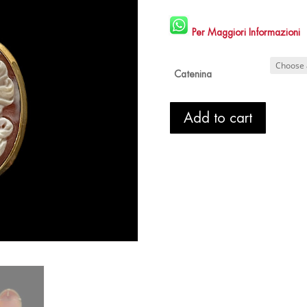
Per Maggiori Informazioni
Catenina
Ciondolo
Add to cart
Oro
Cammeo
-
Liberty
quantity