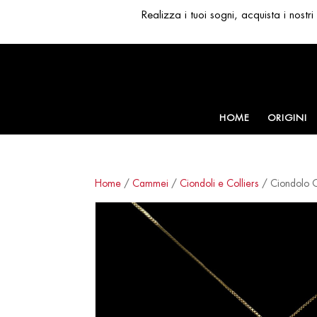
Realizza i tuoi sogni, acquista i nost
HOME
ORIGINI
Home
/
Cammei
/
Ciondoli e Colliers
/ Ciondolo 