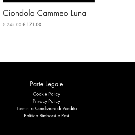
Ciondolo Cammeo Luna
Original
Current
€
245.00
€
171.00
price
price
was:
is:
€ 245.00.
€ 171.00.
Parte Legale
Cookie Policy
Privacy Policy
Termini e Condizioni di Vendita
Politica Rimborsi e Resi