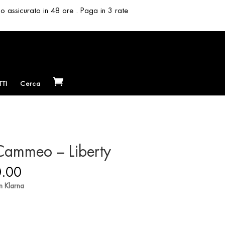
so assicurato in 48 ore . Paga in 3 rate
TI
Cerca
Cammeo – Liberty
Price
.00
range:
n Klarna
€ 380.00
through
€ 580.00