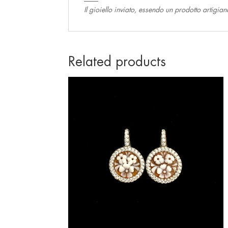
Il gioiello inviato, essendo un prodotto artigia
Related products