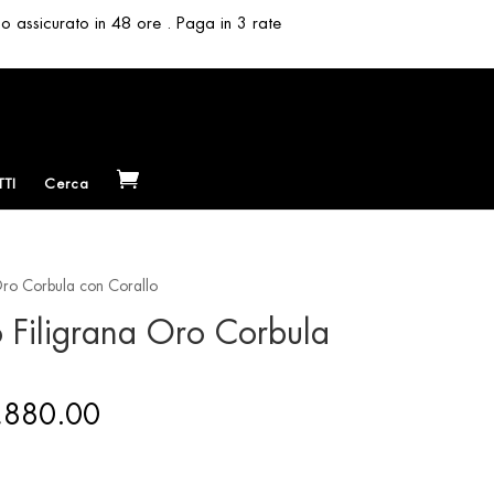
so assicurato in 48 ore . Paga in 3 rate
TI
Cerca
Oro Corbula con Corallo
o Filigrana Oro Corbula
Price
,880.00
range:
€ 3,680.00
through