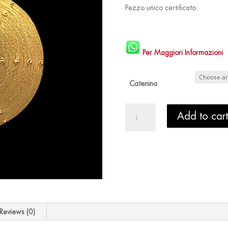
Pezzo unico certificato.
Per Maggiori Informazioni
Catenina
Ciondolo
Add to cart
Riccio
Filigrana
Oro
Corbula
con
Corallo
quantity
Reviews (0)