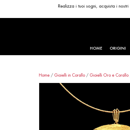
Realizza i tuoi sogni, acquista i nost
HOME
ORIGINI
Home
/
Gioielli in Corallo
/
Gioielli Oro e Corallo