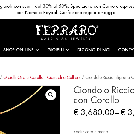
ri gioielli con sconti dal 30% al 50%. Spedizione con Corriere espres
con Klarna o Paypal. Confezione regalo omaggio
SHOP ON LINE
GIOIELLI
DICONO DI NOI
CONTAT
/
Gioielli Oro e Corallo - Ciondoli e Colliers
/ Ciondolo Riccio Filigrana 
Ciondolo Ricci
con Corallo
€
3,680.00
–
€
3
Realizzato a mano.