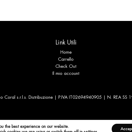
was:
is:
€ 240.00.
€ 120.00.
Link Utili
Home
Carrello
Check Out
Il mio account
 Coral s.r.l.s. Distribuzione | P.IVA IT02694940905 | N. REA SS
ou the best experience on our website.
Accep
Richiesta di Recesso
ich cookies we are using or switch them off in
settings
.