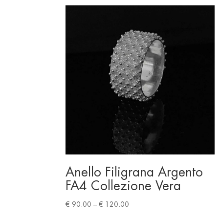
Anello Filigrana Argento
FA4 Collezione Vera
Price
€
90.00
–
€
120.00
range: