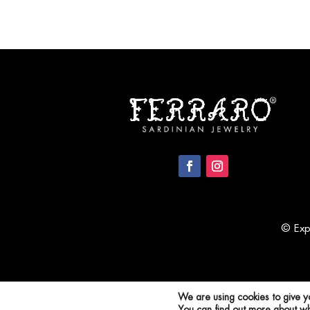
€ 90.00
through
€ 120.00
© Expo
We are using cookies to give y
You can find out more about wh