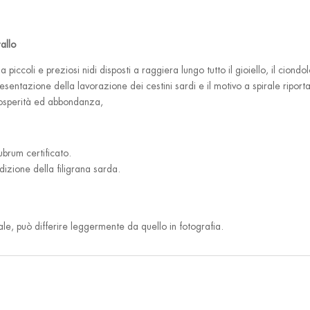
allo
piccoli e preziosi nidi disposti a raggiera lungo tutto il gioiello, il ciond
ntazione della lavorazione dei cestini sardi e il motivo a spirale riporta a
prosperità ed abbondanza,
ubrum certificato.
izione della filigrana sarda.
nale, può differire leggermente da quello in fotografia.