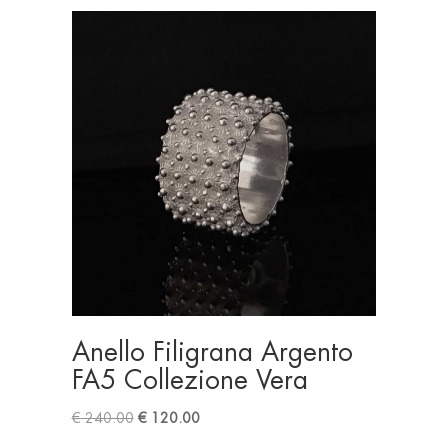
Anello Filigrana Argento
FA5 Collezione Vera
Original
Current
€
240.00
€
120.00
price
price