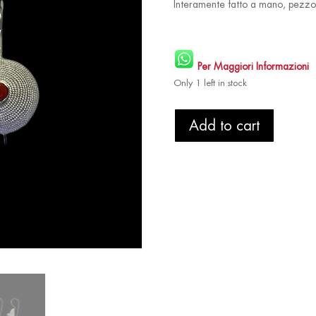
Interamente fatto a mano, pezzo 
Per Maggiori Informazioni
Only 1 left in stock
Orecchini
Add to cart
Corbula
Filigrana
Argento
e
Corallo
Rosso
Sardegna
quantity