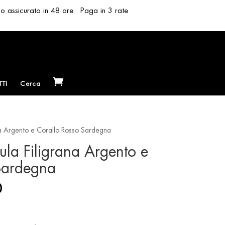
so assicurato in 48 ore . Paga in 3 rate
TI
Cerca
na Argento e Corallo Rosso Sardegna
la Filigrana Argento e
Sardegna
l
Current
0
price
is:
.
€ 56.00.