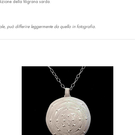
zione della filigrana sarda.
nale, può differire leggermente da quello in fotografia.