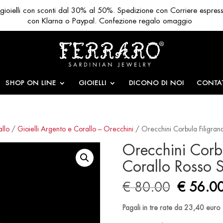
ri gioielli con sconti dal 30% al 50%. Spedizione con Corriere espres
con Klarna o Paypal. Confezione regalo omaggio
SHOP ON LINE
GIOIELLI
DICONO DI NOI
CONTAT
allo
/
Gioielli Argento e Corallo – Orecchini
/ Orecchini Corbula Filigra
Orecchini Corbu
Corallo Rosso 
Origina
€
80.00
€
56.0
price
was:
Pagali in tre rate da 23,40 euro
€ 80.00