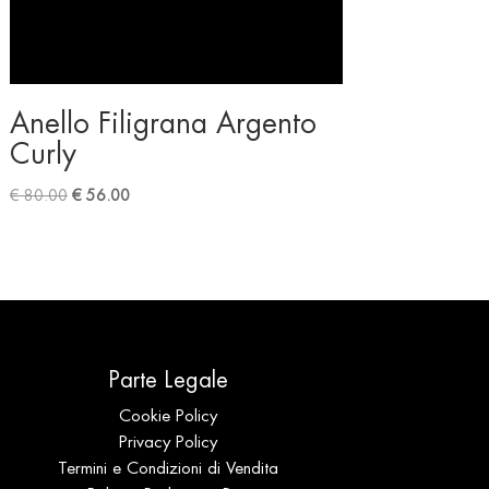
Anello Filigrana Argento
Curly
Original
Current
€
80.00
€
56.00
price
price
was:
is:
€ 80.00.
€ 56.00.
Parte Legale
Cookie Policy
Privacy Policy
Termini e Condizioni di Vendita