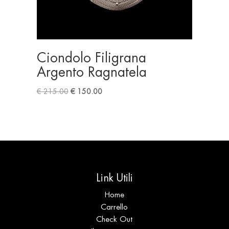
Ciondolo Filigrana
Argento Ragnatela
Original
Current
€
215.00
€
150.00
price
price
was:
is:
€ 215.00.
€ 150.00.
Link Utili
Home
Carrello
Check Out